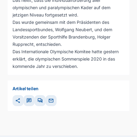
Das heißt, dass die Individualförderung aller
olympischen und paralympischen Kader auf dem
jetzigen Niveau fortgesetzt wird.
Das wurde gemeinsam mit dem Präsidenten des
Landessportbundes, Wolfgang Neubert, und dem
Vorsitzenden der Sporthilfe Brandenburg, Holger
Rupprecht, entschieden.
Das Internationale Olympische Komitee hatte gestern
erklärt, die olympischen Sommerspiele 2020 in das
kommende Jahr zu verschieben.
Artikel teilen
share
chat
forum
mail