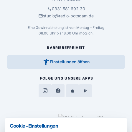
call
0331 581 692 30
mail
studio@radio-potsdam.de
Eine Gewinnabholung ist von Montag – Freitag
08.00 Uhr bis 18.00 Uhr möglich.
BARRIEREFREIHEIT
accessibility_new
Einstellungen öffnen
FOLGE UNS
UNSERE APPS
MEDIENPARTNER
Cookie-Einstellungen