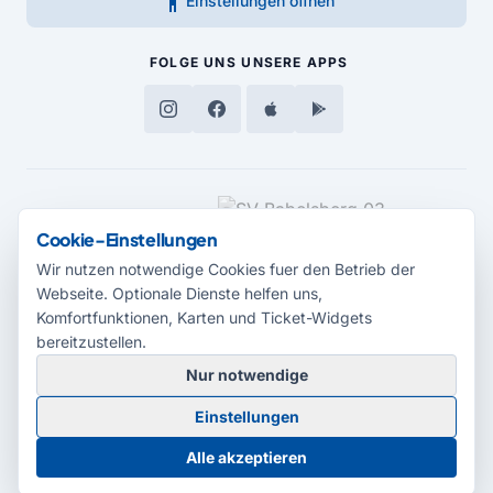
accessibility_new
Einstellungen öffnen
FOLGE UNS
UNSERE APPS
MEDIENPARTNER
Cookie-Einstellungen
Wir nutzen notwendige Cookies fuer den Betrieb der
Webseite. Optionale Dienste helfen uns,
Komfortfunktionen, Karten und Ticket-Widgets
bereitzustellen.
Nur notwendige
© 2026 Radio Potsdam. Webseite entwickelt durch die
Medienagentur
Einstellungen
Babelsberg
Barrierefreiheitserklärung
AGB
Datenschutz
Impressum
Alle akzeptieren
Cookie-Einstellungen