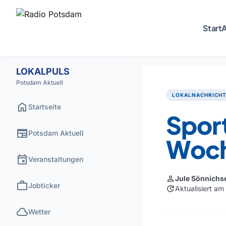
Start
A
LOKALPULS
Potsdam Aktuell
LOKALNACHRICH
home
Startseite
Spor
newspaper
Potsdam Aktuell
Woc
event
Veranstaltungen
person
Jule Sönnichs
work
Jobticker
update
Aktualisiert a
cloud
Wetter