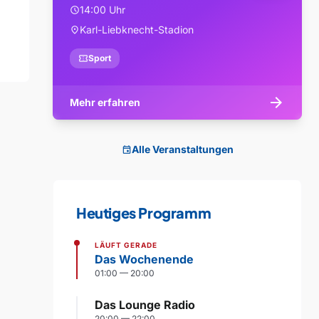
14:00 Uhr
schedule
Karl-Liebknecht-Stadion
location_on
confirmation_number
Sport
arrow_forward
Mehr erfahren
Alle Veranstaltungen
event
Heutiges Programm
LÄUFT GERADE
Das Wochenende
01:00 — 20:00
Das Lounge Radio
20:00 — 22:00