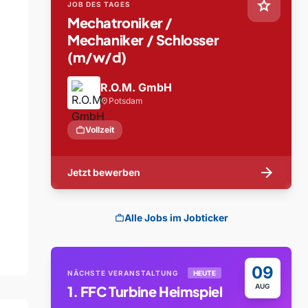
star
JOB DES TAGES
Mechatroniker /
Mechaniker / Schlosser
(m/w/d)
R.O.M. GmbH
Potsdam
location_on
work
Vollzeit
arrow_forward
Jetzt bewerben
Alle Jobs im Jobticker
work
09
NÄCHSTE VERANSTALTUNG
HEUTE
AUG
1. FFC Turbine Heimspiel