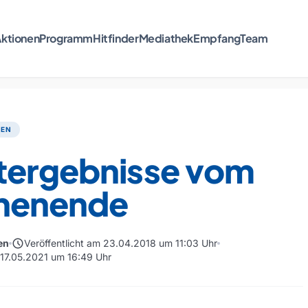
ktionen
Programm
Hitfinder
Mediathek
Empfang
Team
TEN
tergebnisse vom
henende
schedule
en
Veröffentlicht am 23.04.2018 um 11:03 Uhr
m 17.05.2021 um 16:49 Uhr