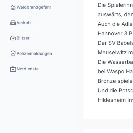
Die Spieleri
local_fire_department
Waldbrandgefahr
auswärts, den 
directions_car
Verkehr
Auch die Adl
Hannover 3 P
speed
Blitzer
Der SV Babel
local_police
Meuselwitz mi
Polizeimeldungen
Die Wasserba
medical_services
Notdienste
bei Waspo Ha
Bronze spiel
Und die Potsd
Hildesheim In