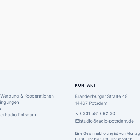
KONTAKT
 Werbung & Kooperationen
Brandenburger Straße 48
ingungen
14467 Potsdam
o
call
0331 581 692 30
 bei Radio Potsdam
mail
studio@radio-potsdam.de
Eine Gewinnabholung ist von Montag 
08.00 Uhr bis 18.00 Uhr möglich.