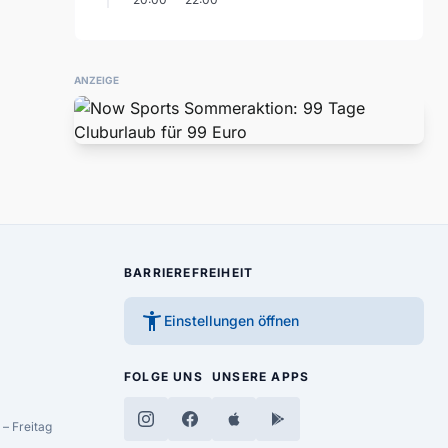
ANZEIGE
BARRIEREFREIHEIT
accessibility_new
Einstellungen öffnen
FOLGE UNS
UNSERE APPS
– Freitag