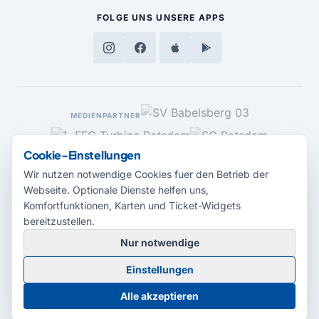
FOLGE UNS
UNSERE APPS
MEDIENPARTNER
Cookie-Einstellungen
Wir nutzen notwendige Cookies fuer den Betrieb der
Webseite. Optionale Dienste helfen uns,
Komfortfunktionen, Karten und Ticket-Widgets
bereitzustellen.
Nur notwendige
© 2026 Radio Potsdam. Webseite entwickelt durch die
Medienagentur
Einstellungen
Babelsberg
Barrierefreiheitserklärung
AGB
Datenschutz
Impressum
Alle akzeptieren
Cookie-Einstellungen