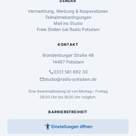
SENDER
Vermarktung, Werbung & Kooperationen
Teilnahmebedingungen
Mail ins Studio
Freie Stellen bei Radio Potsdam
KONTAKT
Brandenburger Straße 48
14467 Potsdam
call
0331 581 692 30
mail
studio@radio-potsdam.de
Eine Gewinnabholung ist von Montag – Freitag
08.00 Uhr bis 18.00 Uhr möglich.
BARRIEREFREIHEIT
accessibility_new
Einstellungen öffnen