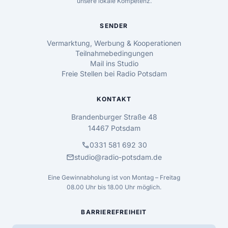
unsere lokale Kompetenz.
SENDER
Vermarktung, Werbung & Kooperationen
Teilnahmebedingungen
Mail ins Studio
Freie Stellen bei Radio Potsdam
KONTAKT
Brandenburger Straße 48
14467 Potsdam
call
0331 581 692 30
mail
studio@radio-potsdam.de
Eine Gewinnabholung ist von Montag – Freitag
08.00 Uhr bis 18.00 Uhr möglich.
BARRIEREFREIHEIT