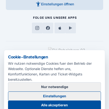
accessibility_new
Einstellungen öffnen
FOLGE UNS
UNSERE APPS
MEDIENPARTNER
Cookie-Einstellungen
Wir nutzen notwendige Cookies fuer den Betrieb der
Webseite. Optionale Dienste helfen uns,
Komfortfunktionen, Karten und Ticket-Widgets
bereitzustellen.
Nur notwendige
© 2026 Radio Potsdam. Webseite entwickelt durch die
Medienagentur
Einstellungen
Babelsberg
Barrierefreiheitserklärung
AGB
Datenschutz
Impressum
Alle akzeptieren
Cookie-Einstellungen