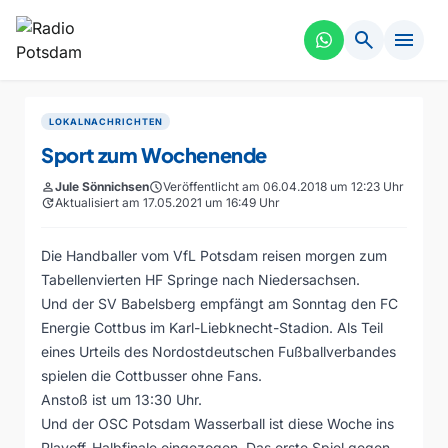
search
menu
LOKALNACHRICHTEN
Sport zum Wochenende
person
Jule Sönnichsen
schedule
Veröffentlicht am 06.04.2018 um 12:23 Uhr
update
Aktualisiert am 17.05.2021 um 16:49 Uhr
Die Handballer vom VfL Potsdam reisen morgen zum
Tabellenvierten HF Springe nach Niedersachsen.
Und der SV Babelsberg empfängt am Sonntag den FC
Energie Cottbus im Karl-Liebknecht-Stadion. Als Teil
eines Urteils des Nordostdeutschen Fußballverbandes
spielen die Cottbusser ohne Fans.
Anstoß ist um 13:30 Uhr.
Und der OSC Potsdam Wasserball ist diese Woche ins
Playoff-Halbfinale eingezogen. Das erste Spiel gegen