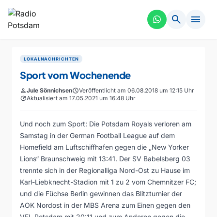
search
menu
LOKALNACHRICHTEN
Sport vom Wochenende
person
Jule Sönnichsen
schedule
Veröffentlicht am 06.08.2018 um 12:15 Uhr
update
Aktualisiert am 17.05.2021 um 16:48 Uhr
Und noch zum Sport: Die Potsdam Royals verloren am
Samstag in der German Football League auf dem
Homefield am Luftschiffhafen gegen die „New Yorker
Lions“ Braunschweig mit 13:41. Der SV Babelsberg 03
trennte sich in der Regionalliga Nord-Ost zu Hause im
Karl-Liebknecht-Stadion mit 1 zu 2 vom Chemnitzer FC;
und die Füchse Berlin gewinnen das Blitzturnier der
AOK Nordost in der MBS Arena zum Einen gegen den
VFL Potsdam mit 20:11 und zum Anderen gegen die