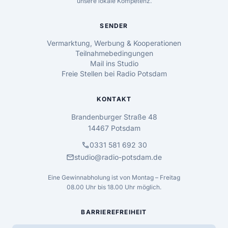
unsere lokale Kompetenz.
SENDER
Vermarktung, Werbung & Kooperationen
Teilnahmebedingungen
Mail ins Studio
Freie Stellen bei Radio Potsdam
KONTAKT
Brandenburger Straße 48
14467 Potsdam
call
0331 581 692 30
mail
studio@radio-potsdam.de
Eine Gewinnabholung ist von Montag – Freitag
08.00 Uhr bis 18.00 Uhr möglich.
BARRIEREFREIHEIT