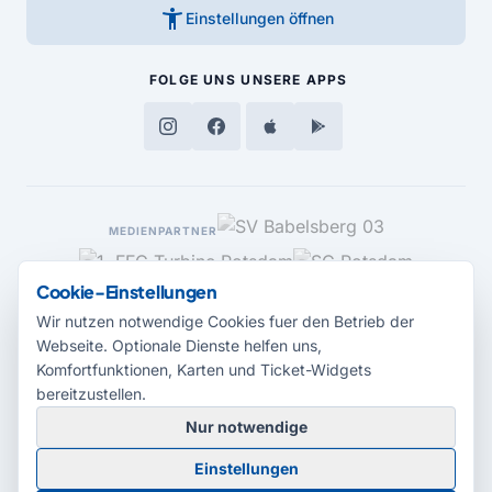
accessibility_new
Einstellungen öffnen
FOLGE UNS
UNSERE APPS
MEDIENPARTNER
Cookie-Einstellungen
Wir nutzen notwendige Cookies fuer den Betrieb der
Webseite. Optionale Dienste helfen uns,
Komfortfunktionen, Karten und Ticket-Widgets
bereitzustellen.
Nur notwendige
© 2026 Radio Potsdam. Webseite entwickelt durch die
Medienagentur
Einstellungen
Babelsberg