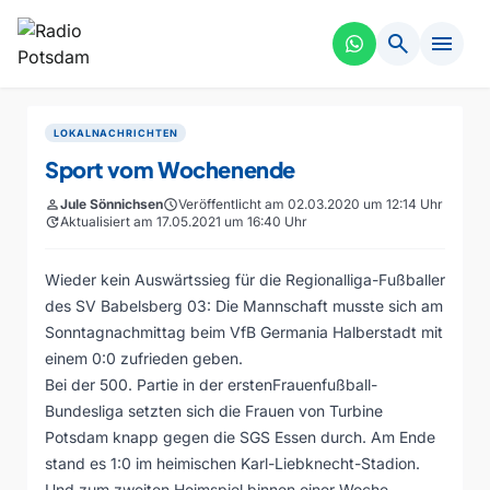
search
menu
LOKALNACHRICHTEN
Sport vom Wochenende
person
Jule Sönnichsen
schedule
Veröffentlicht am 02.03.2020 um 12:14 Uhr
update
Aktualisiert am 17.05.2021 um 16:40 Uhr
Wieder kein Auswärtssieg für die Regionalliga-Fußballer
des SV Babelsberg 03: Die Mannschaft musste sich am
Sonntagnachmittag beim VfB Germania Halberstadt mit
einem 0:0 zufrieden geben.
Bei der 500. Partie in der erstenFrauenfußball-
Bundesliga setzten sich die Frauen von Turbine
Potsdam knapp gegen die SGS Essen durch. Am Ende
stand es 1:0 im heimischen Karl-Liebknecht-Stadion.
Und zum zweiten Heimspiel binnen einer Woche