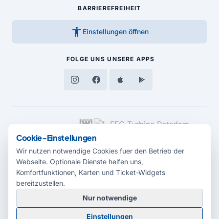
BARRIEREFREIHEIT
accessibility_new
Einstellungen öffnen
FOLGE UNS
UNSERE APPS
MEDIENPARTNER
Cookie-Einstellungen
Wir nutzen notwendige Cookies fuer den Betrieb der
Webseite. Optionale Dienste helfen uns,
Komfortfunktionen, Karten und Ticket-Widgets
bereitzustellen.
Nur notwendige
© 2026 Radio Potsdam. Webseite entwickelt durch die
Medienagentur
Einstellungen
Babelsberg