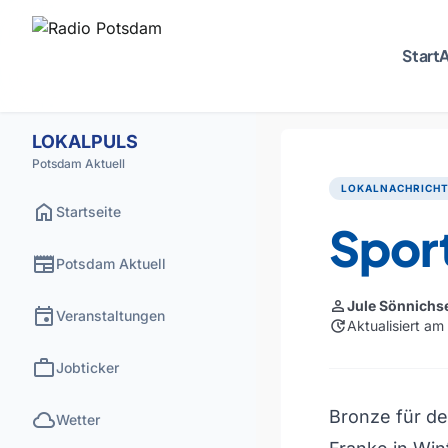
Start
A
LOKALPULS
Potsdam Aktuell
LOKALNACHRICH
home
Startseite
Spor
newspaper
Potsdam Aktuell
person
Jule Sönnichs
event
Veranstaltungen
update
Aktualisiert a
work
Jobticker
cloud
Bronze für d
Wetter