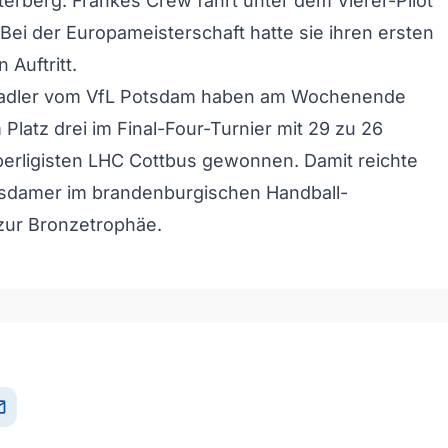
terberg. Frankes Crew fährt unter dem Vierer-Pilot
 Bei der Europameisterschaft hatte sie ihren ersten
 Auftritt.
nadler vom VfL Potsdam haben am Wochenende
 Platz drei im Final-Four-Turnier mit 29 zu 26
erligisten LHC Cottbus gewonnen. Damit reichte
otsdamer im brandenburgischen Handball-
zur Bronzetrophäe.
il