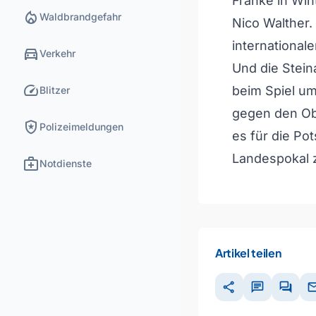
Franke in Win
local_fire_department
Waldbrandgefahr
Nico Walther.
internationalen
directions_car
Verkehr
Und die Stei
speed
beim Spiel um
Blitzer
gegen den Ob
local_police
Polizeimeldungen
es für die P
Landespokal 
medical_services
Notdienste
Artikel teilen
share
chat
forum
ma