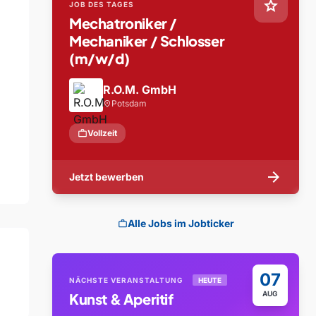
star
JOB DES TAGES
Mechatroniker /
Mechaniker / Schlosser
(m/w/d)
R.O.M. GmbH
Potsdam
location_on
work
Vollzeit
arrow_forward
Jetzt bewerben
Alle Jobs im Jobticker
work
07
NÄCHSTE VERANSTALTUNG
HEUTE
AUG
Kunst & Aperitif