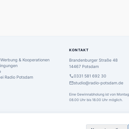
KONTAKT
 Werbung & Kooperationen
Brandenburger Straße 48
ingungen
14467 Potsdam
o
call
0331 581 692 30
 bei Radio Potsdam
mail
studio@radio-potsdam.de
Eine Gewinnabholung ist von Montag 
08.00 Uhr bis 18.00 Uhr möglich.