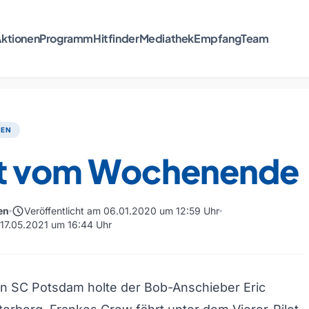
ktionen
Programm
Hitfinder
Mediathek
Empfang
Team
TEN
t vom Wochenende
schedule
en
Veröffentlicht am 06.01.2020 um 12:59 Uhr
m 17.05.2021 um 16:44 Uhr
en SC Potsdam holte der Bob-Anschieber Eric