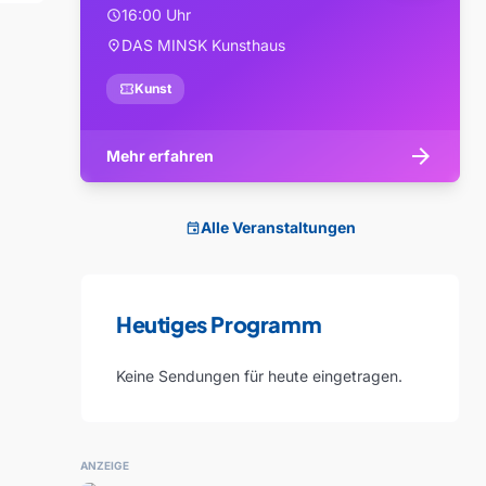
16:00 Uhr
schedule
DAS MINSK Kunsthaus
location_on
confirmation_number
Kunst
arrow_forward
Mehr erfahren
Alle Veranstaltungen
event
Heutiges Programm
Keine Sendungen für heute eingetragen.
ANZEIGE