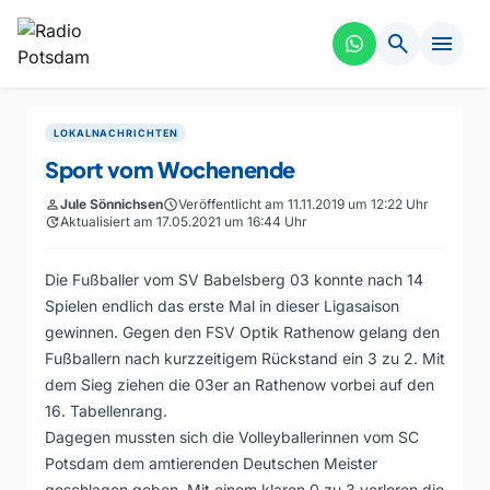
search
menu
LOKALNACHRICHTEN
Sport vom Wochenende
person
Jule Sönnichsen
schedule
Veröffentlicht am 11.11.2019 um 12:22 Uhr
update
Aktualisiert am 17.05.2021 um 16:44 Uhr
Die Fußballer vom SV Babelsberg 03 konnte nach 14
Spielen endlich das erste Mal in dieser Ligasaison
gewinnen. Gegen den FSV Optik Rathenow gelang den
Fußballern nach kurzzeitigem Rückstand ein 3 zu 2. Mit
dem Sieg ziehen die 03er an Rathenow vorbei auf den
16. Tabellenrang.
Dagegen mussten sich die Volleyballerinnen vom SC
Potsdam dem amtierenden Deutschen Meister
geschlagen geben. Mit einem klaren 0 zu 3 verloren die