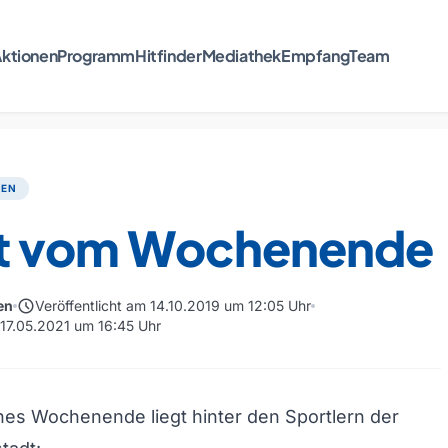
ktionen
Programm
Hitfinder
Mediathek
Empfang
Team
TEN
t vom Wochenende
schedule
en
Veröffentlicht am 14.10.2019 um 12:05 Uhr
 17.05.2021 um 16:45 Uhr
ches Wochenende liegt hinter den Sportlern der