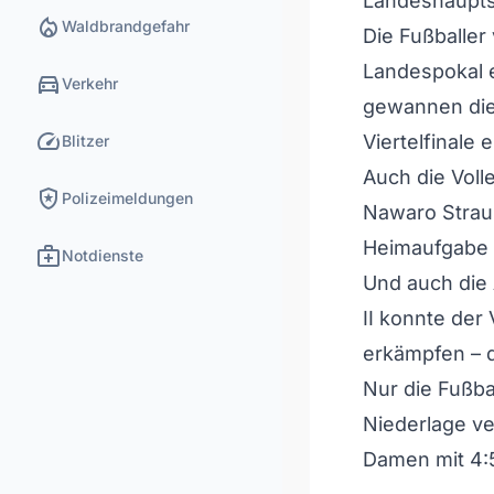
Landeshaupts
local_fire_department
Waldbrandgefahr
Die Fußballe
Landespokal 
directions_car
Verkehr
gewannen die 
speed
Viertelfinale e
Blitzer
Auch die Voll
local_police
Polizeimeldungen
Nawaro Straub
Heimaufgabe i
medical_services
Notdienste
Und auch die 
II konnte der
erkämpfen – d
Nur die Fußb
Niederlage ve
Damen mit 4:5