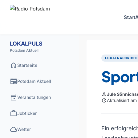
Start
A
LOKALPULS
Potsdam Aktuell
LOKALNACHRICH
home
Startseite
Spor
newspaper
Potsdam Aktuell
person
Jule Sönnichs
event
Veranstaltungen
update
Aktualisiert am
work
Jobticker
cloud
Ein erfolgrei
Wetter