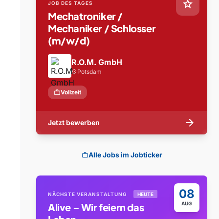
star
JOB DES TAGES
Mechatroniker /
Mechaniker / Schlosser
(m/w/d)
R.O.M. GmbH
Potsdam
location_on
work
Vollzeit
arrow_forward
Jetzt bewerben
Alle Jobs im Jobticker
work
08
NÄCHSTE VERANSTALTUNG
HEUTE
AUG
Alive – Wir feiern das