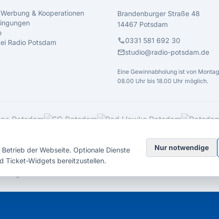
 Werbung & Kooperationen
Brandenburger Straße 48
ingungen
14467 Potsdam
o
call
0331 581 692 30
 bei Radio Potsdam
mail
studio@radio-potsdam.de
Eine Gewinnabholung ist von Montag 
08.00 Uhr bis 18.00 Uhr möglich.
Nur notwendige
Betrieb der Webseite. Optionale Dienste
d Ticket-Widgets bereitzustellen.
elsberg