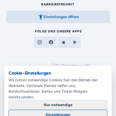
BARRIEREFREIHEIT
accessibility_new
Einstellungen öffnen
FOLGE UNS
UNSERE APPS
MEDIENPARTNER
Cookie-Einstellungen
Wir nutzen notwendige Cookies fuer den Betrieb der
Webseite. Optionale Dienste helfen uns,
Komfortfunktionen, Karten und Ticket-Widgets
bereitzustellen.
Nur notwendige
© 2026 Radio Potsdam. Webseite entwickelt durch die
Medienagentur
Einstellungen
Babelsberg