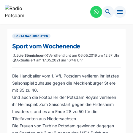
search
menu
LOKALNACHRICHTEN
Sport vom Wochenende
person
Jule Sönnichsen
schedule
Veröffentlicht am 06.05.2019 um 12:57 Uhr
update
Aktualisiert am 17.05.2021 um 16:46 Uhr
Die Handballer vom 1. VfL Potsdam verlieren ihr letztes
Saisonspiel zuhause gegen die Mecklenburger Stiere
mit 35 zu 40.
Und auch die Footballer der Potsdam Royals verlieren
ihr Heimspiel: Zum Saisonstart gegen die Hildesheim
Invaders stand es am Ende 28 zu 50 für die
Titelfavoriten aus Niedersachsen.
Die Frauen von Turbine Potsdam gewinnen dagegen
am Sonntag mit 3 zu 0 gegen den MSV Duisburg.