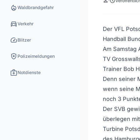
person
schedule
Veröffentli
local_fire_department
Waldbrandgefahr
directions_car
Verkehr
Der VFL Potsd
speed
Handball Bund
Blitzer
Am Samstag A
local_police
Polizeimeldungen
TV Grosswalls
Trainer Bob H
medical_services
Notdienste
Denn seiner M
wenn seine Ma
noch 3 Punkte
Der SVB gewi
überlegen mit
Turbine Pots
des Hamburger