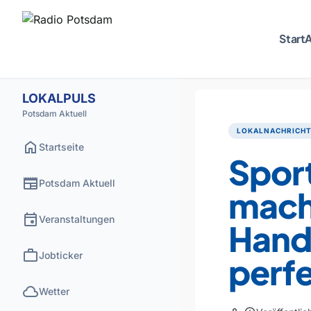
Start
A
LOKALPULS
Potsdam Aktuell
LOKALNACHRICH
home
Startseite
Spor
newspaper
Potsdam Aktuell
macht
event
Veranstaltungen
Hand
work
Jobticker
perf
cloud
Wetter