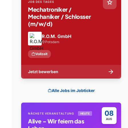
star
JOB DES TAGES
Mechatroniker /
Mechaniker / Schlosser
(m/w/d)
R.O.M. GmbH
Potsdam
location_on
work
Vollzeit
arrow_forward
Jetzt bewerben
Alle Jobs im Jobticker
work
08
NÄCHSTE VERANSTALTUNG
HEUTE
AUG
Alive – Wir feiern das