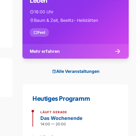
Leben
18:00 Uhr
schedule
Baum & Zeit, Beelitz- Heilstätten
location_on
confirmation_number
Fest
arrow_forward
Mehr erfahren
Alle Veranstaltungen
event
Heutiges Programm
LÄUFT GERADE
Das Wochenende
14:00 — 20:00