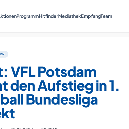
ktionen
Programm
Hitfinder
Mediathek
Empfang
Team
TEN
t: VFL Potsdam
 den Aufstieg in 1.
ball Bundesliga
ekt