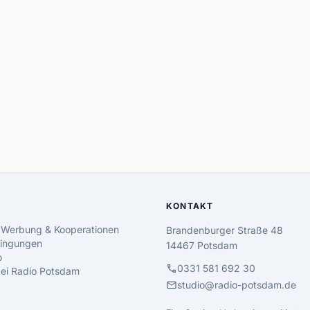
KONTAKT
 Werbung & Kooperationen
Brandenburger Straße 48
ingungen
14467 Potsdam
o
call
0331 581 692 30
 bei Radio Potsdam
mail
studio@radio-potsdam.de