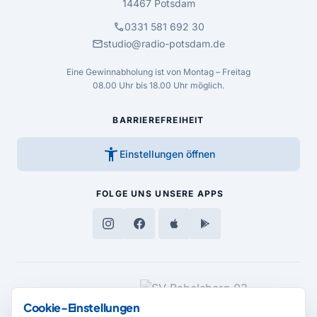
14467 Potsdam
call
0331 581 692 30
mail
studio@radio-potsdam.de
Eine Gewinnabholung ist von Montag – Freitag
08.00 Uhr bis 18.00 Uhr möglich.
BARRIEREFREIHEIT
accessibility_new
Einstellungen öffnen
FOLGE UNS
UNSERE APPS
MEDIENPARTNER
Cookie-Einstellungen