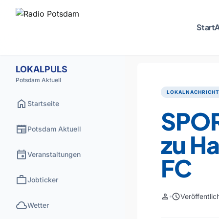
Start
A
LOKALPULS
Potsdam Aktuell
LOKALNACHRICH
home
Startseite
SPOR
newspaper
Potsdam Aktuell
zu H
event
Veranstaltungen
FC
work
Jobticker
person
schedule
Veröffentli
cloud
Wetter