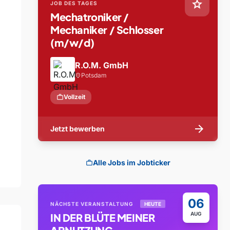
star
JOB DES TAGES
Mechatroniker /
Mechaniker / Schlosser
(m/w/d)
R.O.M. GmbH
Potsdam
location_on
work
Vollzeit
arrow_forward
Jetzt bewerben
Alle Jobs im Jobticker
work
06
NÄCHSTE VERANSTALTUNG
HEUTE
AUG
IN DER BLÜTE MEINER