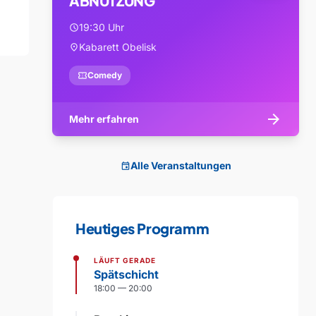
ABNUTZUNG
19:30 Uhr
schedule
Kabarett Obelisk
location_on
confirmation_number
Comedy
arrow_forward
Mehr erfahren
Alle Veranstaltungen
event
Heutiges Programm
LÄUFT GERADE
Spätschicht
18:00 — 20:00