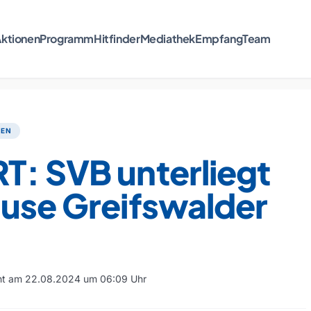
ktionen
Programm
Hitfinder
Mediathek
Empfang
Team
TEN
T: SVB unterliegt
ause Greifswalder
cht am 22.08.2024 um 06:09 Uhr