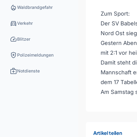
local_fire_department
Waldbrandgefahr
Zum Sport:
directions_car
Der SV Babels
Verkehr
Nord Ost sieg
speed
Blitzer
Gestern Abend
mit 2:1 vor he
local_police
Polizeimeldungen
Damit steht d
medical_services
Notdienste
Mannschaft e
dem 17 Tabell
Am Samstag s
Artikel teilen