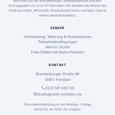
berichten aus der Brandenburger Landeshauptstadt und dem
Einzugsgebiet von circa 70 Kilometern. Wir bündeln das Wissen der
Stadt aus Politik, Wirtschaft, Wissenschaft, Kultur und Sport. Das ist
unsere lokale Kompetenz.
SENDER
Vermarktung, Werbung & Kooperationen
Teilnahmebedingungen
Mail ins Studio
Freie Stellen bei Radio Potsdam
KONTAKT
Brandenburger Straße 48
14467 Potsdam
call
0331 581 692 30
mail
studio@radio-potsdam.de
Eine Gewinnabholung ist von Montag – Freitag
08.00 Uhr bis 18.00 Uhr möglich.