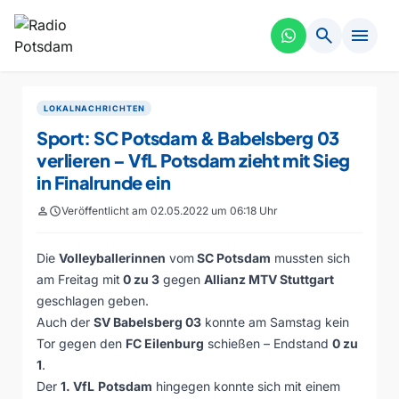
search
menu
LOKALNACHRICHTEN
Sport: SC Potsdam & Babelsberg 03
verlieren – VfL Potsdam zieht mit Sieg
in Finalrunde ein
person
schedule
Veröffentlicht am 02.05.2022 um 06:18 Uhr
Die
Volleyballerinnen
vom
SC Potsdam
mussten sich
am Freitag mit
0 zu 3
gegen
Allianz MTV Stuttgart
geschlagen geben.
Auch der
SV Babelsberg 03
konnte am Samstag kein
Tor gegen den
FC Eilenburg
schießen – Endstand
0 zu
1
.
Der
1. VfL
Potsdam
hingegen konnte sich mit einem