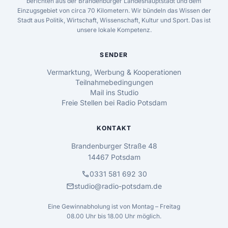
berichten aus der Brandenburger Landeshauptstadt und dem
Einzugsgebiet von circa 70 Kilometern. Wir bündeln das Wissen der
Stadt aus Politik, Wirtschaft, Wissenschaft, Kultur und Sport. Das ist
unsere lokale Kompetenz.
SENDER
Vermarktung, Werbung & Kooperationen
Teilnahmebedingungen
Mail ins Studio
Freie Stellen bei Radio Potsdam
KONTAKT
Brandenburger Straße 48
14467 Potsdam
call
0331 581 692 30
mail
studio@radio-potsdam.de
Eine Gewinnabholung ist von Montag – Freitag
08.00 Uhr bis 18.00 Uhr möglich.