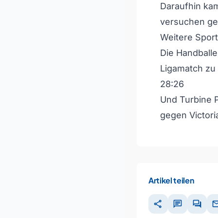
Daraufhin kam
versuchen ger
Weitere Spor
Die Handballe
Ligamatch zu 
28:26
Und Turbine P
gegen Victori
Artikel teilen
share
chat
forum
ma