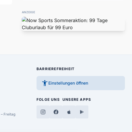
ANZEIGE
BARRIEREFREIHEIT
accessibility_new
Einstellungen öffnen
FOLGE UNS
UNSERE APPS
– Freitag