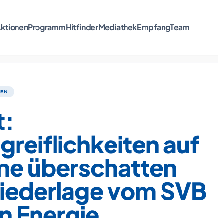
ktionen
Programm
Hitfinder
Mediathek
Empfang
Team
TEN
t:
reiflichkeiten auf
üne überschatten
Niederlage vom SVB
n Energie