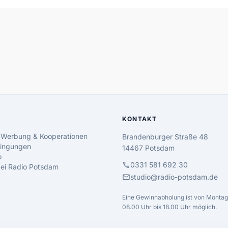
KONTAKT
 Werbung & Kooperationen
Brandenburger Straße 48
ingungen
14467 Potsdam
o
call
0331 581 692 30
 bei Radio Potsdam
mail
studio@radio-potsdam.de
Eine Gewinnabholung ist von Montag 
08.00 Uhr bis 18.00 Uhr möglich.