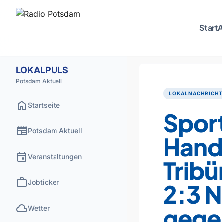
Start
A
LOKALPULS
Potsdam Aktuell
LOKALNACHRICH
home
Startseite
Spor
newspaper
Potsdam Aktuell
Handg
event
Veranstaltungen
Trib
work
Jobticker
2:3 
cloud
gege
Wetter