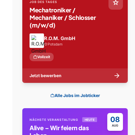
star
JOB DES TAGES
Mechatroniker /
Mechaniker / Schlosser
(m/w/d)
R.O.M. GmbH
Potsdam
location_on
work
Vollzeit
arrow_forward
Jetzt bewerben
Alle Jobs im Jobticker
work
08
NÄCHSTE VERANSTALTUNG
HEUTE
AUG
Alive – Wir feiern das