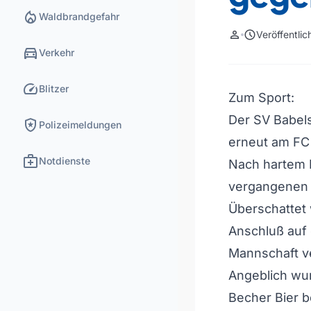
local_fire_department
Waldbrandgefahr
person
schedule
Veröffentli
directions_car
Verkehr
speed
Blitzer
Zum Sport:
Der SV Babels
local_police
Polizeimeldungen
erneut am FC 
medical_services
Notdienste
Nach hartem K
vergangenen F
Überschattet
Anschluß auf 
Mannschaft v
Angeblich wur
Becher Bier b