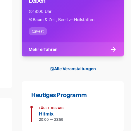
Leben
18:00 Uhr
schedule
Baum & Zeit, Beelitz- Heilstätten
location_on
confirmation_number
Fest
arrow_forward
Mehr erfahren
Alle Veranstaltungen
event
Heutiges Programm
LÄUFT GERADE
Hitmix
20:00 — 23:59