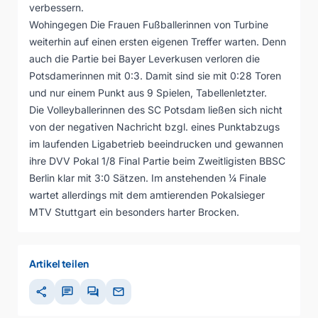
verbessern.
Wohingegen Die Frauen Fußballerinnen von Turbine
weiterhin auf einen ersten eigenen Treffer warten. Denn
auch die Partie bei Bayer Leverkusen verloren die
Potsdamerinnen mit 0:3. Damit sind sie mit 0:28 Toren
und nur einem Punkt aus 9 Spielen, Tabellenletzter.
Die Volleyballerinnen des SC Potsdam ließen sich nicht
von der negativen Nachricht bzgl. eines Punktabzugs
im laufenden Ligabetrieb beeindrucken und gewannen
ihre DVV Pokal 1/8 Final Partie beim Zweitligisten BBSC
Berlin klar mit 3:0 Sätzen. Im anstehenden ¼ Finale
wartet allerdings mit dem amtierenden Pokalsieger
MTV Stuttgart ein besonders harter Brocken.
Artikel teilen
share
chat
forum
mail