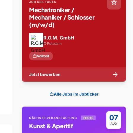
star
JOB DES TAGES
Mechatroniker /
Mechaniker / Schlosser
(m/w/d)
R.O.M. GmbH
Potsdam
location_on
work
Vollzeit
arrow_forward
Jetzt bewerben
Alle Jobs im Jobticker
work
07
NÄCHSTE VERANSTALTUNG
HEUTE
AUG
Kunst & Aperitif