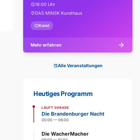
16:00 Uhr
schedule
DAS MINSK Kunsthaus
location_on
confirmation_number
Kunst
arrow_forward
Mehr erfahren
Alle Veranstaltungen
event
Heutiges Programm
LÄUFT GERADE
Die Brandenburger Nacht
00:00 — 06:00
Die WacherMacher
06:00 — 10:00