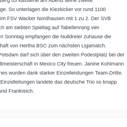
berg 03 kassierte am Abend seine zweite
age. So unterlagen
die Kiezkicker vor rund 1100
eim FSV Wacker Nordhausen mit 1
zu 2. Der SVB
ch am siebten Spieltag auf Tabellenrang vier.
Sonntag empfangen die Nulldreier zuhause die
haft von Hertha BSC zum nächsten Ligamatch.
otsdam darf sich über den zweiten Podestplatz bei der
meisterschaft in Mexico City freuen. J
anine Kohlmann
es wurden dank starker Einzellei
st
ungen Team-Dritte.
r Einzelleitungen landete das
deutsche
Trio
so
knapp
und Frankreich.