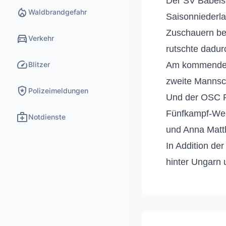
Der SV Babels
local_fire_department
Waldbrandgefahr
Saisonniederl
Zuschauern b
directions_car
Verkehr
rutschte dadur
speed
Blitzer
Am kommenden 
zweite Mannsc
local_police
Polizeimeldungen
U
nd der OSC P
Fünfkampf-Welt
medical_services
Notdienste
und Anna Matth
In Addition de
hinter Ungarn 