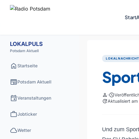
Start
A
LOKALPULS
Potsdam Aktuell
LOKALNACHRICH
home
Startseite
Sport
newspaper
Potsdam Aktuell
person
schedule
Veröffentli
event
Veranstaltungen
update
Aktualisiert am
work
Jobticker
cloud
Und zum Sport
Wetter