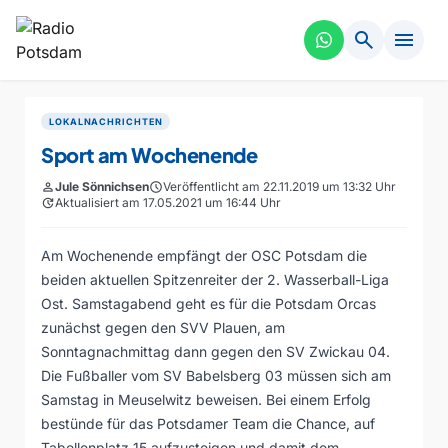
search
menu
LOKALNACHRICHTEN
Sport am Wochenende
person
Jule Sönnichsen
schedule
Veröffentlicht am 22.11.2019 um 13:32 Uhr
update
Aktualisiert am 17.05.2021 um 16:44 Uhr
Am Wochenende empfängt der OSC Potsdam die
beiden aktuellen Spitzenreiter der 2. Wasserball-Liga
Ost. Samstagabend geht es für die Potsdam Orcas
zunächst gegen den SVV Plauen, am
Sonntagnachmittag dann gegen den SV Zwickau 04.
Die Fußballer vom SV Babelsberg 03 müssen sich am
Samstag in Meuselwitz beweisen. Bei einem Erfolg
bestünde für das Potsdamer Team die Chance, auf
Tabellenplatz 15 aufzusteigen und damit dem