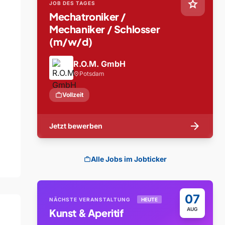
star
JOB DES TAGES
Mechatroniker /
Mechaniker / Schlosser
(m/w/d)
R.O.M. GmbH
Potsdam
location_on
work
Vollzeit
arrow_forward
Jetzt bewerben
Alle Jobs im Jobticker
work
07
NÄCHSTE VERANSTALTUNG
HEUTE
AUG
Kunst & Aperitif