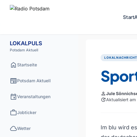
Start
A
LOKALPULS
Potsdam Aktuell
LOKALNACHRICH
home
Startseite
Spor
newspaper
Potsdam Aktuell
person
Jule Sönnichs
event
Veranstaltungen
update
Aktualisiert am
work
Jobticker
cloud
Im blu wird e
Wetter