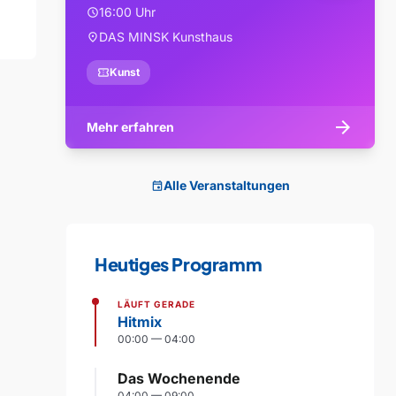
16:00 Uhr
schedule
DAS MINSK Kunsthaus
location_on
confirmation_number
Kunst
arrow_forward
Mehr erfahren
Alle Veranstaltungen
event
Heutiges Programm
LÄUFT GERADE
Hitmix
00:00 — 04:00
Das Wochenende
04:00 — 09:00