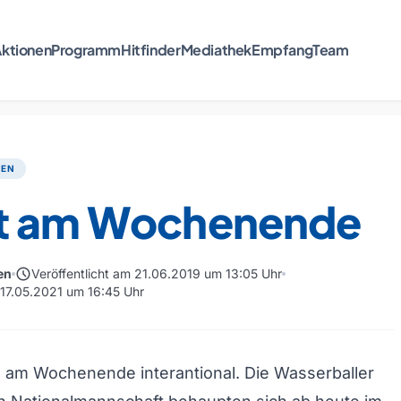
ktionen
Programm
Hitfinder
Mediathek
Empfang
Team
TEN
t am Wochenende
schedule
en
Veröffentlicht am 21.06.2019 um 13:05 Uhr
 17.05.2021 um 16:45 Uhr
s am Wochenende interantional. Die Wasserballer