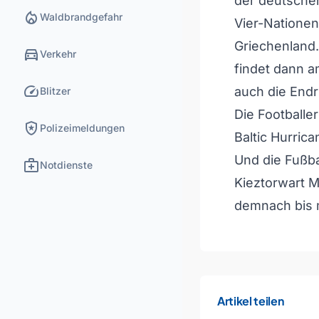
der deutsche
local_fire_department
Waldbrandgefahr
Vier-Nationen
Griechenland.
directions_car
Verkehr
findet dann am
speed
auch die Endr
Blitzer
Die Footballe
local_police
Polizeimeldungen
Baltic Hurrica
Und die Fußba
medical_services
Notdienste
Kieztorwart M
demnach bis 
Artikel teilen