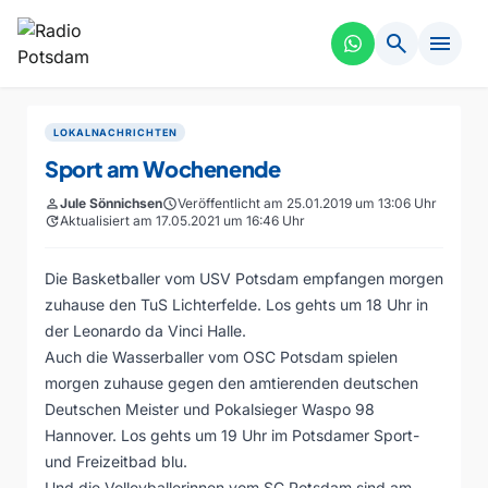
search
menu
LOKALNACHRICHTEN
Sport am Wochenende
person
Jule Sönnichsen
schedule
Veröffentlicht am 25.01.2019 um 13:06 Uhr
update
Aktualisiert am 17.05.2021 um 16:46 Uhr
Die Basketballer vom USV Potsdam empfangen morgen
zuhause den TuS Lichterfelde. Los gehts um 18 Uhr in
der Leonardo da Vinci Halle.
Auch die Wasserballer vom OSC Potsdam spielen
morgen zuhause gegen den amtierenden deutschen
Deutschen Meister und Pokalsieger Waspo 98
Hannover. Los gehts um 19 Uhr im Potsdamer Sport-
und Freizeitbad blu.
Und die Volleyballerinnen vom SC Potsdam sind am