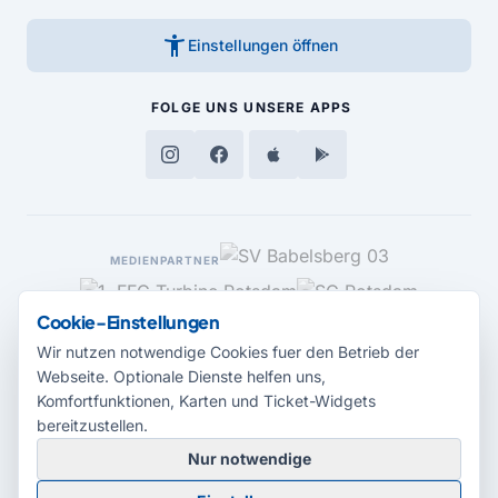
accessibility_new
Einstellungen öffnen
FOLGE UNS
UNSERE APPS
MEDIENPARTNER
Cookie-Einstellungen
Wir nutzen notwendige Cookies fuer den Betrieb der
Webseite. Optionale Dienste helfen uns,
Komfortfunktionen, Karten und Ticket-Widgets
bereitzustellen.
Nur notwendige
© 2026 Radio Potsdam. Webseite entwickelt durch die
Medienagentur