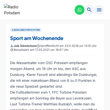
search
menu
LOKALNACHRICHTEN
Sport am Wochenende
person
Jule Sönnichsen
schedule
Veröffentlicht am 23.11.2018 um 13:15 Uhr
update
Aktualisiert am 17.05.2021 um 16:47 Uhr
Die Wasserballer vom OSC Potsdam empfangen
morgen Abend, um 19 Uhr im blu, den ASC aus
Duisburg. Klarer Favorit sind allerdings die Duisburger,
die mit einer makellosen Bilanz von 8 zu 0 Punkten in
die neue Spielzeit gestartet sind.
Die Fußballerinnen vom 1. FFC Turbine Potsdam
empfangen am Sonntag die Bayer aus Leverkusen.
Laut Turbine-Trainer Matthias Rudolph, wolle man da
anknüpfen, wo man zuletzt aufgehört hatte. Anpfiff ist