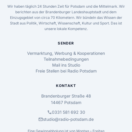
Wir haben täglich 24 Stunden Zeit für Potsdam und die Mittelmark. Wir
berichten aus der Brandenburger Landeshauptstadt und dem
Einzugsgebiet von circa 70 Kilometern. Wir bündeln das Wissen der
Stadt aus Politik, Wirtschaft, Wissenschaft, Kultur und Sport. Das ist
unsere lokale Kompetenz.
SENDER
Vermarktung, Werbung & Kooperationen
Teilnahmebedingungen
Mail ins Studio
Freie Stellen bei Radio Potsdam
KONTAKT
Brandenburger Straße 48
14467 Potsdam
call
0331 581 692 30
mail
studio@radio-potsdam.de
Eine Gewinnabholung ist von Montag – Freitag