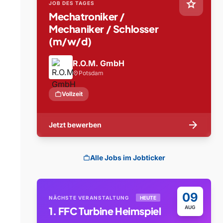
star
JOB DES TAGES
Mechatroniker /
Mechaniker / Schlosser
(m/w/d)
R.O.M. GmbH
Potsdam
location_on
work
Vollzeit
arrow_forward
Jetzt bewerben
Alle Jobs im Jobticker
work
09
NÄCHSTE VERANSTALTUNG
HEUTE
AUG
1. FFC Turbine Heimspiel