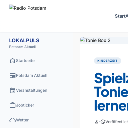
Start
A
LOKALPULS
Potsdam Aktuell
home
Startseite
KINDERZEIT
Spie
newspaper
Potsdam Aktuell
Tonie
event
Veranstaltungen
lerne
work
Jobticker
cloud
Wetter
person
schedule
Veröffentli