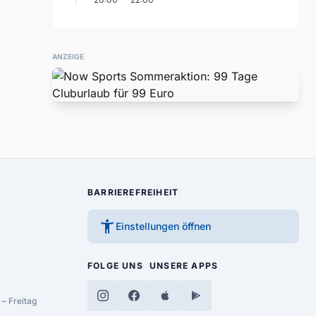
ANZEIGE
BARRIEREFREIHEIT
accessibility_new
Einstellungen öffnen
FOLGE UNS
UNSERE APPS
– Freitag