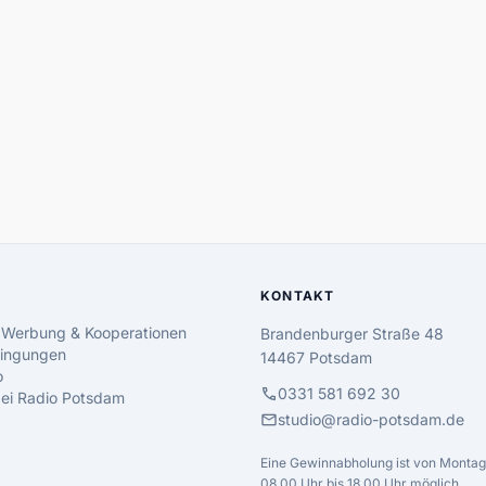
KONTAKT
 Werbung & Kooperationen
Brandenburger Straße 48
ingungen
14467 Potsdam
o
call
0331 581 692 30
 bei Radio Potsdam
mail
studio@radio-potsdam.de
Eine Gewinnabholung ist von Montag 
08.00 Uhr bis 18.00 Uhr möglich.