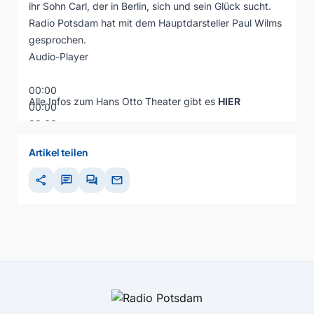
ihr Sohn Carl, der in Berlin, sich und sein Glück sucht.
Radio Potsdam hat mit dem Hauptdarsteller Paul Wilms
gesprochen.
Audio-Player
00:00
Alle Infos zum Hans Otto Theater gibt es
HIER
00:00
00:00
Artikel teilen
share
chat
forum
mail