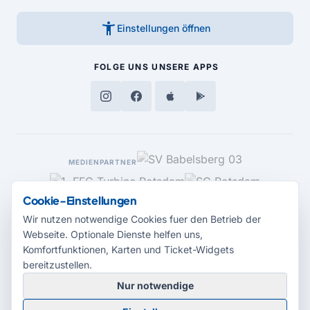
accessibility_new
Einstellungen öffnen
FOLGE UNS
UNSERE APPS
MEDIENPARTNER
Cookie-Einstellungen
Wir nutzen notwendige Cookies fuer den Betrieb der
Webseite. Optionale Dienste helfen uns,
Komfortfunktionen, Karten und Ticket-Widgets
bereitzustellen.
Nur notwendige
© 2026 Radio Potsdam. Webseite entwickelt durch die
Medienagentur