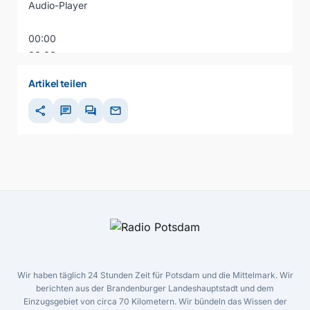
Audio-Player
00:00
00:00
00:00
Artikel teilen
share
chat
forum
mail
Wir haben täglich 24 Stunden Zeit für Potsdam und die Mittelmark. Wir
berichten aus der Brandenburger Landeshauptstadt und dem
Einzugsgebiet von circa 70 Kilometern. Wir bündeln das Wissen der