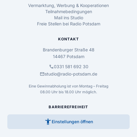
Vermarktung, Werbung & Kooperationen
Teilnahmebedingungen
Mail ins Studio
Freie Stellen bei Radio Potsdam
KONTAKT
Brandenburger Straße 48
14467 Potsdam
call
0331 581 692 30
mail
studio@radio-potsdam.de
Eine Gewinnabholung ist von Montag – Freitag
08.00 Uhr bis 18.00 Uhr möglich.
BARRIEREFREIHEIT
accessibility_new
Einstellungen öffnen