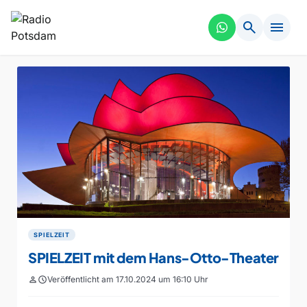
search
menu
SPIELZEIT
SPIELZEIT mit dem Hans-Otto-Theater
person
schedule
Veröffentlicht am 17.10.2024 um 16:10 Uhr