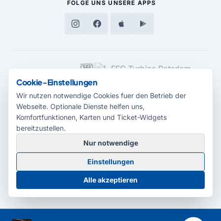
FOLGE UNS
UNSERE APPS
MEDIENPARTNER
Cookie-Einstellungen
Wir nutzen notwendige Cookies fuer den Betrieb der
Webseite. Optionale Dienste helfen uns,
Komfortfunktionen, Karten und Ticket-Widgets
bereitzustellen.
Nur notwendige
© 2026 Radio Potsdam. Webseite entwickelt durch die
Medienagentur
Einstellungen
Babelsberg
Barrierefreiheitserklärung
AGB
Datenschutz
Impressum
Alle akzeptieren
Cookie-Einstellungen