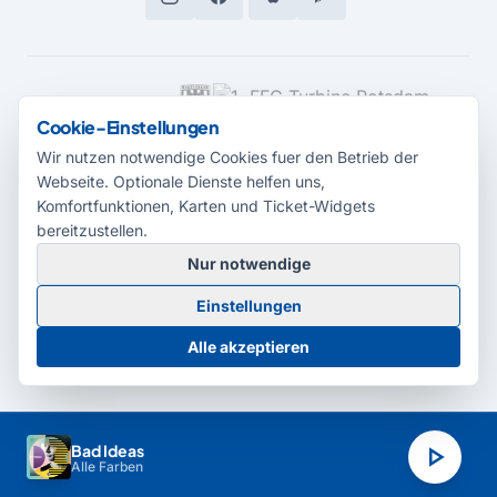
MEDIENPARTNER
Cookie-Einstellungen
Wir nutzen notwendige Cookies fuer den Betrieb der
Webseite. Optionale Dienste helfen uns,
Komfortfunktionen, Karten und Ticket-Widgets
bereitzustellen.
Nur notwendige
© 2026 Radio Potsdam. Webseite entwickelt durch die
Medienagentur
Einstellungen
Babelsberg
Barrierefreiheitserklärung
AGB
Datenschutz
Impressum
Alle akzeptieren
Cookie-Einstellungen
play_arrow
Bad Ideas
Alle Farben