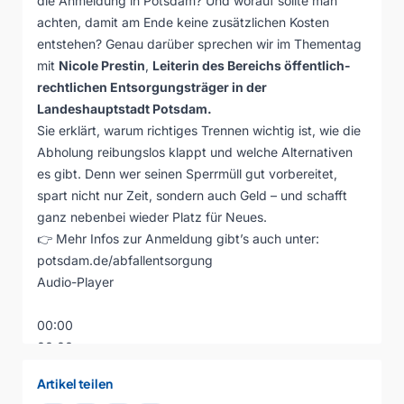
die Anmeldung in Potsdam? Und worauf sollte man
achten, damit am Ende keine zusätzlichen Kosten
entstehen? Genau darüber sprechen wir im Thementag
mit
Nicole Prestin
,
Leiterin des Bereichs öffentlich-
rechtlichen Entsorgungsträger in der
Landeshauptstadt Potsdam.
Sie erklärt, warum richtiges Trennen wichtig ist, wie die
Abholung reibungslos klappt und welche Alternativen
es gibt. Denn wer seinen Sperrmüll gut vorbereitet,
spart nicht nur Zeit, sondern auch Geld – und schafft
ganz nebenbei wieder Platz für Neues.
👉 Mehr Infos zur Anmeldung gibt’s auch unter:
potsdam.de/abfallentsorgung
Audio-Player
00:00
00:00
00:00
Artikel teilen