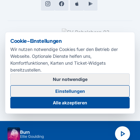
MEDIENPARTNER
Cookie-Einstellungen
Wir nutzen notwendige Cookies fuer den Betrieb der
Webseite. Optionale Dienste helfen uns,
Komfortfunktionen, Karten und Ticket-Widgets
bereitzustellen.
Nur notwendige
© 2026 Radio Potsdam. Webseite entwickelt durch die
Medienagentur
Einstellungen
Babelsberg
Barrierefreiheitserklärung
AGB
Datenschutz
Impressum
Alle akzeptieren
Cookie-Einstellungen
play_arrow
Burn
Ellie Goulding