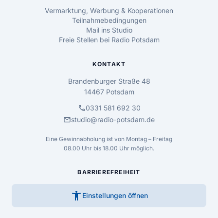
Vermarktung, Werbung & Kooperationen
Teilnahmebedingungen
Mail ins Studio
Freie Stellen bei Radio Potsdam
KONTAKT
Brandenburger Straße 48
14467 Potsdam
call
0331 581 692 30
mail
studio@radio-potsdam.de
Eine Gewinnabholung ist von Montag – Freitag
08.00 Uhr bis 18.00 Uhr möglich.
BARRIEREFREIHEIT
accessibility_new
Einstellungen öffnen