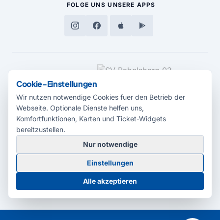
FOLGE UNS
UNSERE APPS
MEDIENPARTNER
Cookie-Einstellungen
Wir nutzen notwendige Cookies fuer den Betrieb der
Webseite. Optionale Dienste helfen uns,
Komfortfunktionen, Karten und Ticket-Widgets
bereitzustellen.
Nur notwendige
© 2026 Radio Potsdam. Webseite entwickelt durch die
Medienagentur
Einstellungen
Babelsberg
Barrierefreiheitserklärung
AGB
Datenschutz
Impressum
Alle akzeptieren
Cookie-Einstellungen