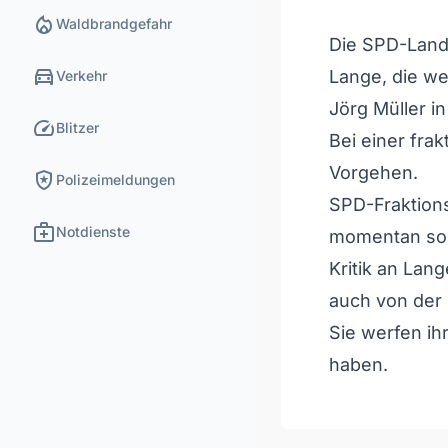
local_fire_department
Waldbrandgefahr
Die SPD-Landta
directions_car
Lange, die w
Verkehr
Jörg Müller in 
speed
Blitzer
Bei einer frak
Vorgehen.
local_police
Polizeimeldungen
SPD-Fraktion
medical_services
Notdienste
momentan sorg
Kritik an La
auch von der 
Sie werfen ih
haben.