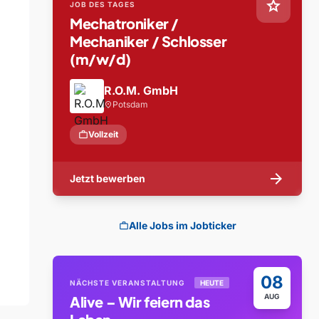
star
JOB DES TAGES
Mechatroniker /
Mechaniker / Schlosser
(m/w/d)
R.O.M. GmbH
Potsdam
location_on
work
Vollzeit
arrow_forward
Jetzt bewerben
Alle Jobs im Jobticker
work
08
NÄCHSTE VERANSTALTUNG
HEUTE
AUG
Alive – Wir feiern das