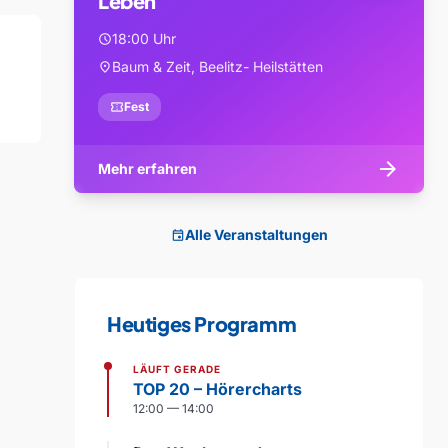
Leben
18:00 Uhr
schedule
Baum & Zeit, Beelitz- Heilstätten
location_on
confirmation_number
Fest
arrow_forward
Mehr erfahren
Alle Veranstaltungen
event
Heutiges Programm
LÄUFT GERADE
TOP 20 – Hörercharts
12:00 — 14:00