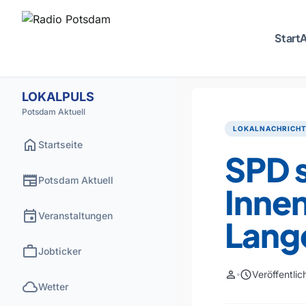
Start
A
LOKALPULS
Potsdam Aktuell
LOKALNACHRICH
home
Startseite
SPD s
newspaper
Potsdam Aktuell
Innen
event
Veranstaltungen
Lang
work
Jobticker
person
schedule
Veröffentli
cloud
Wetter