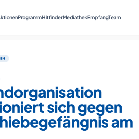
ktionen
Programm
Hitfinder
Mediathek
Empfang
Team
TEN
-
ndorganisation
ioniert sich gegen
hiebegefängnis am