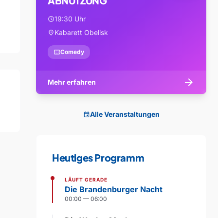
ABNUTZUNG
19:30 Uhr
schedule
Kabarett Obelisk
location_on
confirmation_number
Comedy
arrow_forward
Mehr erfahren
Alle Veranstaltungen
event
Heutiges Programm
LÄUFT GERADE
Die Brandenburger Nacht
00:00 — 06:00