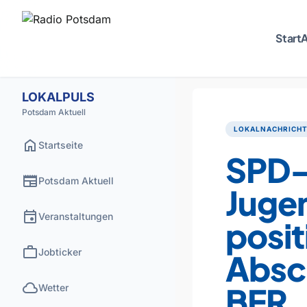
Start
A
LOKALPULS
Potsdam Aktuell
LOKALNACHRICH
home
Startseite
SPD
newspaper
Potsdam Aktuell
Juge
event
Veranstaltungen
posit
work
Jobticker
Absc
cloud
BER
Wetter