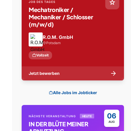
star
JOB DES TAGES
Mechatroniker /
Mechaniker / Schlosser
(m/w/d)
R.O.M. GmbH
Potsdam
location_on
work
Vollzeit
arrow_forward
Jetzt bewerben
Alle Jobs im Jobticker
work
06
NÄCHSTE VERANSTALTUNG
HEUTE
AUG
IN DER BLÜTE MEINER