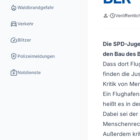
local_fire_department
Waldbrandgefahr
person
schedule
Veröffentli
directions_car
Verkehr
speed
Blitzer
Die SPD-Juge
den Bau des 
local_police
Polizeimeldungen
Dass dort Flu
medical_services
Notdienste
finden die Jus
Kritik von Me
Ein Flughafen
heißt es in d
Dabei sei de
Menschenrecht
Außerdem krit