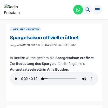
search
menu
LOKALNACHRICHTEN
Spargelsaison offiziell eröffnet
person
schedule
Veröffentlicht am 08.04.2022 um 05:53 Uhr
In
Beelitz
wurde gestern die
Spargelsaison eröffnet
.
Zur
Bedeutung des Spargels
für die Region die
Agrarstaatssekretärin Anja Boudon
: