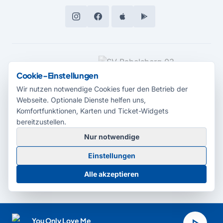
MEDIENPARTNER
Cookie-Einstellungen
Wir nutzen notwendige Cookies fuer den Betrieb der
Webseite. Optionale Dienste helfen uns,
Komfortfunktionen, Karten und Ticket-Widgets
bereitzustellen.
Nur notwendige
© 2026 Radio Potsdam. Webseite entwickelt durch die
Medienagentur
Einstellungen
Babelsberg
Barrierefreiheitserklärung
AGB
Datenschutz
Impressum
Alle akzeptieren
Cookie-Einstellungen
You Only Love Me