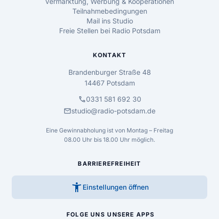
Vermarktung, Werbung & Kooperationen
Teilnahmebedingungen
Mail ins Studio
Freie Stellen bei Radio Potsdam
KONTAKT
Brandenburger Straße 48
14467 Potsdam
call
0331 581 692 30
mail
studio@radio-potsdam.de
Eine Gewinnabholung ist von Montag – Freitag
08.00 Uhr bis 18.00 Uhr möglich.
BARRIEREFREIHEIT
accessibility_new
Einstellungen öffnen
FOLGE UNS
UNSERE APPS