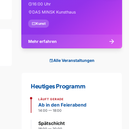
16:00 Uhr
schedule
DAS MINSK Kunsthaus
location_on
confirmation_number
Kunst
arrow_forward
Mehr erfahren
Alle Veranstaltungen
event
Heutiges Programm
LÄUFT GERADE
Ab in den Feierabend
14:00 — 18:00
Spätschicht
18:00 — 20:00