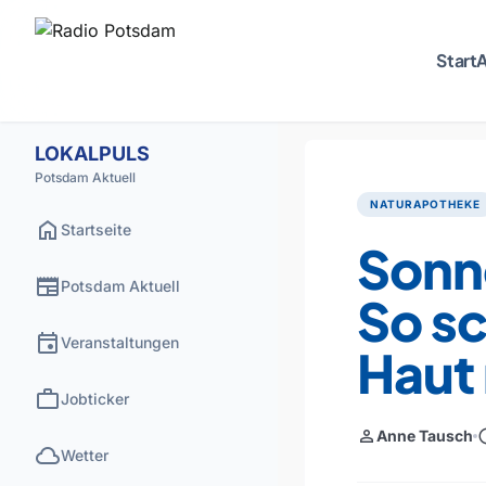
Start
A
LOKALPULS
Potsdam Aktuell
NATURAPOTHEKE
home
Startseite
Sonne
newspaper
Potsdam Aktuell
So sc
event
Veranstaltungen
Haut 
work
Jobticker
person
sch
Anne Tausch
cloud
Wetter