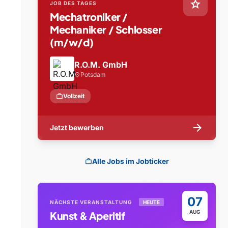
star
JOB DES TAGES
Mechatroniker /
Mechaniker / Schlosser
(m/w/d)
R.O.M. GmbH
Potsdam
location_on
work
Vollzeit
arrow_forward
Jetzt bewerben
Alle Jobs im Jobticker
work
07
NÄCHSTE VERANSTALTUNG
HEUTE
AUG
Kunst & Aperitif