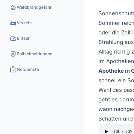
local_fire_department
Waldbrandgefahr
Sonnenschutz 
directions_car
Sommer reicht
Verkehr
oder die Zeit
speed
Blitzer
Strahlung ausg
Alltag richtig
local_police
Polizeimeldungen
Im Apothekent
medical_services
Notdienste
Apotheke in 
schnell ein S
Wahl des pas
geht es daru
wann nachgec
Schatten und 