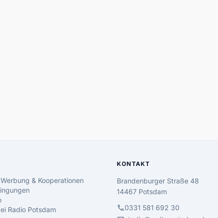
KONTAKT
 Werbung & Kooperationen
Brandenburger Straße 48
ingungen
14467 Potsdam
o
call
0331 581 692 30
 bei Radio Potsdam