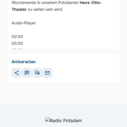
Wochenende in unserem Potsdamer
Hans-Otto-
Theater
zu sehen sein wird.
Audio-Player
00:00
00:00
00:00
Artikel teilen
share
chat
forum
mail