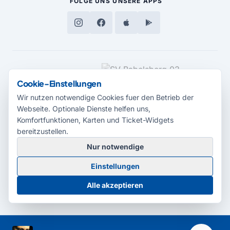
FOLGE UNS
UNSERE APPS
MEDIENPARTNER
Cookie-Einstellungen
Wir nutzen notwendige Cookies fuer den Betrieb der
Webseite. Optionale Dienste helfen uns,
Komfortfunktionen, Karten und Ticket-Widgets
bereitzustellen.
Nur notwendige
© 2026 Radio Potsdam. Webseite entwickelt durch die
Medienagentur
Einstellungen
Babelsberg
Barrierefreiheitserklärung
AGB
Datenschutz
Impressum
Alle akzeptieren
Cookie-Einstellungen