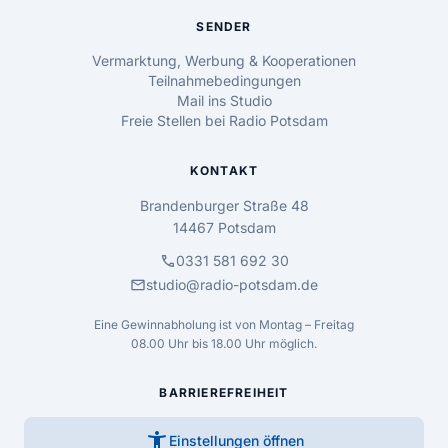
SENDER
Vermarktung, Werbung & Kooperationen
Teilnahmebedingungen
Mail ins Studio
Freie Stellen bei Radio Potsdam
KONTAKT
Brandenburger Straße 48
14467 Potsdam
call
0331 581 692 30
mail
studio@radio-potsdam.de
Eine Gewinnabholung ist von Montag – Freitag
08.00 Uhr bis 18.00 Uhr möglich.
BARRIEREFREIHEIT
accessibility_new
Einstellungen öffnen