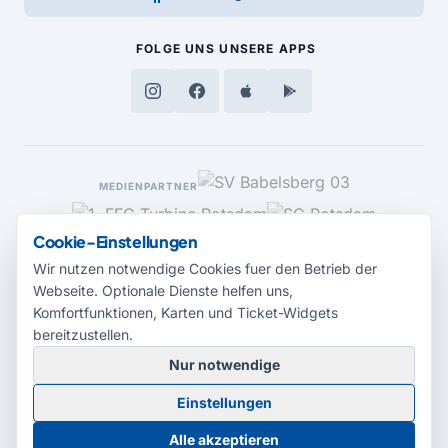
FOLGE UNS
UNSERE APPS
MEDIENPARTNER
Cookie-Einstellungen
Wir nutzen notwendige Cookies fuer den Betrieb der
Webseite. Optionale Dienste helfen uns,
Komfortfunktionen, Karten und Ticket-Widgets
bereitzustellen.
Nur notwendige
© 2026 Radio Potsdam. Webseite entwickelt durch die
Medienagentur
Einstellungen
Babelsberg
Barrierefreiheitserklärung
AGB
Datenschutz
Impressum
Alle akzeptieren