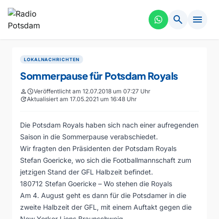
search
menu
LOKALNACHRICHTEN
Sommerpause für Potsdam Royals
person
schedule
Veröffentlicht am 12.07.2018 um 07:27 Uhr
update
Aktualisiert am 17.05.2021 um 16:48 Uhr
Die Potsdam Royals haben sich nach einer aufregenden
Saison in die Sommerpause verabschiedet.
Wir fragten den Präsidenten der Potsdam Royals
Stefan Goericke, wo sich die Footballmannschaft zum
jetzigen Stand der GFL Halbzeit befindet.
180712 Stefan Goericke – Wo stehen die Royals
Am 4. August geht es dann für die Potsdamer in die
zweite Halbzeit der GFL, mit einem Auftakt gegen die
New Yorker Lions Braunschweig.