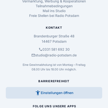
Vermarktung, Werbung & Kooperationen
Teilnahmebedingungen
Mail ins Studio
Freie Stellen bei Radio Potsdam
KONTAKT
Brandenburger Straße 48
14467 Potsdam
call
0331 581 692 30
mail
studio@radio-potsdam.de
Eine Gewinnabholung ist von Montag – Freitag
08.00 Uhr bis 18.00 Uhr möglich.
BARRIEREFREIHEIT
accessibility_new
Einstellungen öffnen
FOLGE UNS
UNSERE APPS