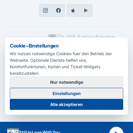
MEDIENPARTNER
Cookie-Einstellungen
Wir nutzen notwendige Cookies fuer den Betrieb der
Webseite. Optionale Dienste helfen uns,
Komfortfunktionen, Karten und Ticket-Widgets
bereitzustellen.
Nur notwendige
© 2026 Radio Potsdam. Webseite entwickelt durch die
Medienagentur
Einstellungen
Babelsberg
Barrierefreiheitserklärung
AGB
Datenschutz
Impressum
Alle akzeptieren
Cookie-Einstellungen
Still In Love With You