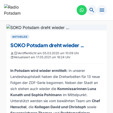
search
menu
AKTUELLES
SOKO Potsdam dreht wieder …
person
schedule
Veröffentlicht am 05.03.2020 um 10:09 Uhr
update
Aktualisiert am 17.05.2021 um 16:24 Uhr
In Potsdam wird wieder ermittelt:
In unserer
Landeshauptstadt haben die Dreharbeiten für 13 neue
Folgen der ZDF-Serie begonnen. Neben der Stadt an
sich stehen auch wieder die
Kommissarinnen Luna
Kunath und Sophie Pohlmann
im Mittelpunkt.
Unterstützt werden sie vom bewährten Team um
Chef
Henschel
, die
Kollegen David und Christoph
sowie
Spurensicherer Thomas
und
Rechtsmediziner