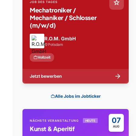
star
JOB DES TAGES
Mechatroniker /
Mechaniker / Schlosser
(m/w/d)
R.O.M. GmbH
Potsdam
location_on
work
Vollzeit
arrow_forward
Jetzt bewerben
Alle Jobs im Jobticker
work
07
NÄCHSTE VERANSTALTUNG
HEUTE
AUG
Kunst & Aperitif