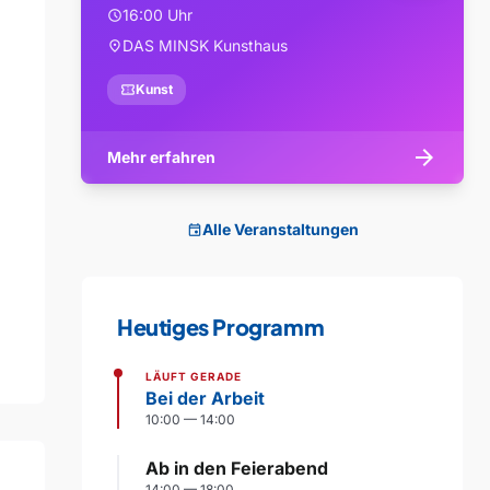
16:00 Uhr
schedule
DAS MINSK Kunsthaus
location_on
confirmation_number
Kunst
arrow_forward
Mehr erfahren
Alle Veranstaltungen
event
Heutiges Programm
LÄUFT GERADE
Bei der Arbeit
10:00 — 14:00
Ab in den Feierabend
14:00 — 18:00