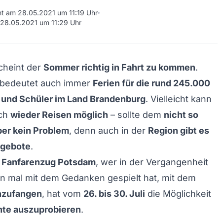
cht am 28.05.2021 um 11:19 Uhr
m 28.05.2021 um 11:29 Uhr
cheint der
Sommer richtig in Fahrt zu kommen
.
bedeutet auch immer
Ferien für die rund 245.000
 und Schüler im Land Brandenburg
. Vielleicht kann
uch
wieder Reisen möglich
– sollte dem
nicht so
aber kein Problem
, denn auch in der
Region gibt es
ngebote
.
m
Fanfarenzug Potsdam
, wer in der Vergangenheit
n mal mit dem Gedanken gespielt hat, mit dem
nzufangen
, hat vom
26. bis 30. Juli
die Möglichkeit
nte auszuprobieren
.