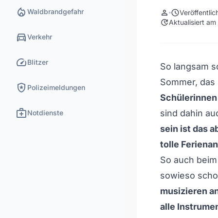
local_fire_department
Waldbrandgefahr
person
schedule
Veröffentli
update
Aktualisiert a
directions_car
Verkehr
speed
Blitzer
So langsam s
Sommer, das 
local_police
Polizeimeldungen
Schülerinnen
medical_services
sind dahin a
Notdienste
sein ist das 
tolle Feriena
So auch bei
sowieso scho
musizieren a
alle Instrume