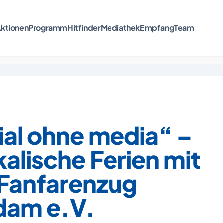
ktionen
Programm
Hitfinder
Mediathek
Empfang
Team
ial ohne media“ –
alische Ferien mit
Fanfarenzug
dam e.V.