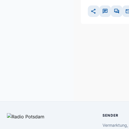
share
chat
forum
ma
SENDER
Vermarktung,