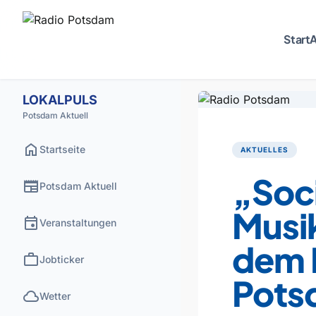
Start
A
LOKALPULS
Potsdam Aktuell
home
Startseite
AKTUELLES
„Soc
newspaper
Potsdam Aktuell
Musik
event
Veranstaltungen
dem 
work
Jobticker
Pots
cloud
Wetter