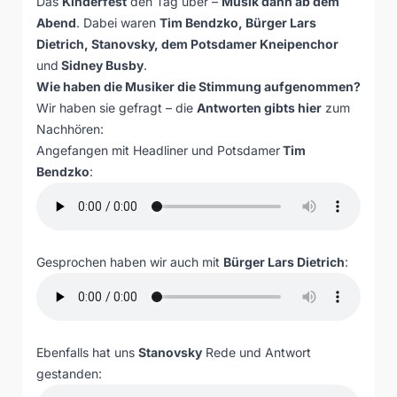
Das
Kinderfest
den Tag über –
Musik dann ab dem
Abend
. Dabei waren
Tim Bendzko, Bürger Lars
Dietrich, Stanovsky, dem Potsdamer Kneipenchor
und
Sidney Busby
.
Wie haben die Musiker die Stimmung aufgenommen?
Wir haben sie gefragt – die
Antworten gibts hier
zum
Nachhören:
Angefangen mit Headliner und Potsdamer
Tim
Bendzko
:
Gesprochen haben wir auch mit
Bürger Lars Dietrich
:
Ebenfalls hat uns
Stanovsky
Rede und Antwort
gestanden: