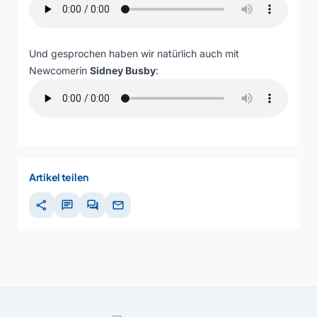
Und gesprochen haben wir natürlich auch mit
Newcomerin
Sidney Busby
:
Artikel teilen
share
chat
forum
mail