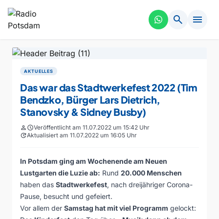
search
menu
AKTUELLES
Das war das Stadtwerkefest 2022 (Tim
Bendzko, Bürger Lars Dietrich,
Stanovsky & Sidney Busby)
person
schedule
Veröffentlicht am 11.07.2022 um 15:42 Uhr
update
Aktualisiert am 11.07.2022 um 16:05 Uhr
In Potsdam ging am Wochenende am Neuen
Lustgarten die Luzie ab:
Rund
20.000 Menschen
haben das
Stadtwerkefest
, nach dreijähriger Corona-
Pause, besucht und gefeiert.
Vor allem der
Samstag hat mit viel Programm
gelockt: