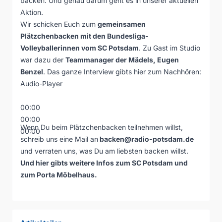
backen. Und genau darum geht es in unserer aktuellen
Aktion.
Wir schicken Euch zum
gemeinsamen
Plätzchenbacken mit den Bundesliga-
Volleyballerinnen vom SC Potsdam
. Zu Gast im Studio
war dazu der
Teammanager der Mädels, Eugen
Benzel
. Das ganze Interview gibts hier zum Nachhören:
Audio-Player
00:00
00:00
Wenn Du beim Plätzchenbacken teilnehmen willst,
00:00
schreib uns eine Mail an
backen@radio-potsdam.de
und verraten uns, was Du am liebsten backen willst.
Und hier gibts weitere Infos zum
SC Potsdam
und
zum
Porta Möbelhaus
.