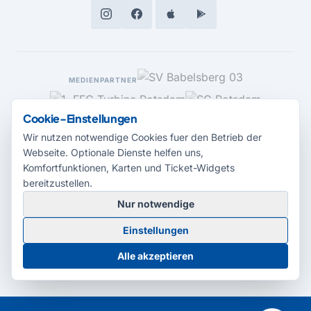
MEDIENPARTNER
Cookie-Einstellungen
Wir nutzen notwendige Cookies fuer den Betrieb der
Webseite. Optionale Dienste helfen uns,
Komfortfunktionen, Karten und Ticket-Widgets
bereitzustellen.
Nur notwendige
© 2026 Radio Potsdam. Webseite entwickelt durch die
Medienagentur
Einstellungen
Babelsberg
Barrierefreiheitserklärung
AGB
Datenschutz
Impressum
Alle akzeptieren
Cookie-Einstellungen