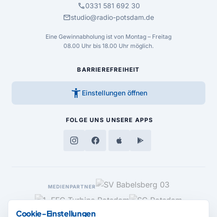
call
0331 581 692 30
mail
studio@radio-potsdam.de
Eine Gewinnabholung ist von Montag – Freitag
08.00 Uhr bis 18.00 Uhr möglich.
BARRIEREFREIHEIT
accessibility_new
Einstellungen öffnen
FOLGE UNS
UNSERE APPS
MEDIENPARTNER
Cookie-Einstellungen