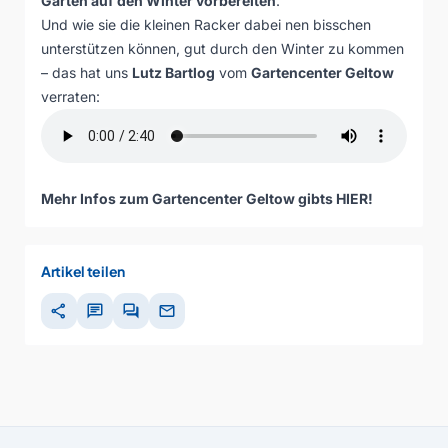
Gärten auf den Winter vorbereiten
.
Und wie sie die kleinen Racker dabei nen bisschen
unterstützen können, gut durch den Winter zu kommen
– das hat uns
Lutz Bartlog
vom
Gartencenter Geltow
verraten:
Mehr Infos zum Gartencenter Geltow gibts
HIER
!
Artikel teilen
share
chat
forum
mail