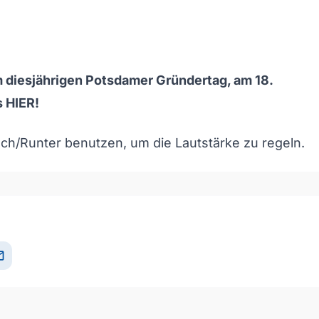
m diesjährigen Potsdamer Gründertag, am 18.
s
HIER
!
och/Runter benutzen, um die Lautstärke zu regeln.
il