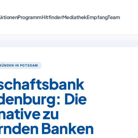
ktionen
Programm
Hitfinder
Mediathek
Empfang
Team
RÜNDEN IN POTSDAM
schaftsbank
denburg: Die
native zu
rnden Banken