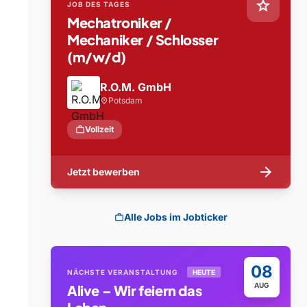
star
JOB DES TAGES
Mechatroniker /
Mechaniker / Schlosser
(m/w/d)
R.O.M. GmbH
Potsdam
location_on
work
Vollzeit
arrow_forward
Jetzt bewerben
Alle Jobs im Jobticker
work
08
NÄCHSTE VERANSTALTUNG
HEUTE
AUG
Alive – Wir feiern das