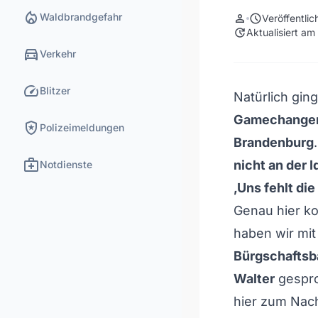
local_fire_department
Waldbrandgefahr
person
schedule
Veröffentli
update
Aktualisiert am
directions_car
Verkehr
speed
Blitzer
Natürlich gi
Gamechanger 
local_police
Polizeimeldungen
Brandenburg
medical_services
nicht an der 
Notdienste
‚Uns fehlt die
Genau hier 
haben wir mi
Bürgschaftsba
Walter
gespro
hier zum Nac