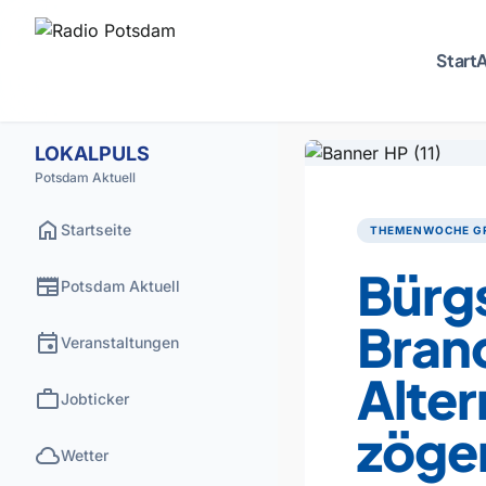
Start
A
LOKALPULS
Potsdam Aktuell
home
Startseite
THEMENWOCHE G
Bürg
newspaper
Potsdam Aktuell
Bran
event
Veranstaltungen
Alter
work
Jobticker
zöge
cloud
Wetter