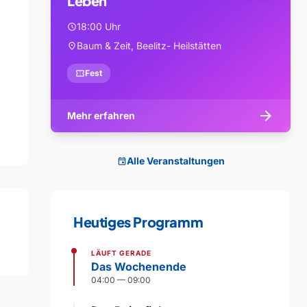
Leben
18:00 Uhr
schedule
Baum & Zeit, Beelitz- Heilstätten
location_on
confirmation_number
Fest
arrow_forward
Mehr erfahren
Alle Veranstaltungen
event
Heutiges Programm
LÄUFT GERADE
Das Wochenende
04:00 — 09:00