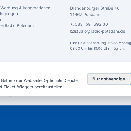
 Werbung & Kooperationen
Brandenburger Straße 48
ingungen
14467 Potsdam
o
call
0331 581 692 30
 bei Radio Potsdam
mail
studio@radio-potsdam.de
Eine Gewinnabholung ist von Montag 
08.00 Uhr bis 18.00 Uhr möglich.
Nur notwendige
Betrieb der Webseite. Optionale Dienste
d Ticket-Widgets bereitzustellen.
elsberg