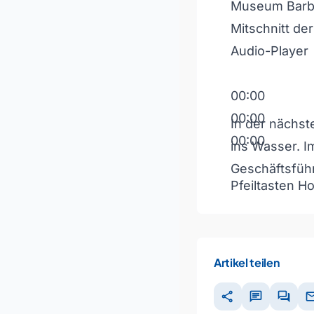
Museum Barbe
Mitschnitt de
Audio-Player
00:00
00:00
In der nächst
00:00
ins Wasser. 
Geschäftsfüh
Pfeiltasten H
Artikel teilen
share
chat
forum
ma