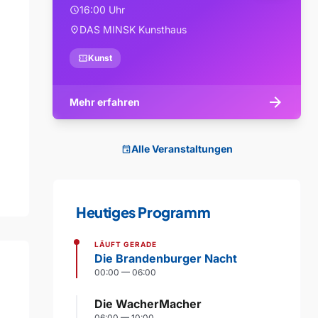
16:00 Uhr
schedule
DAS MINSK Kunsthaus
location_on
confirmation_number
Kunst
arrow_forward
Mehr erfahren
Alle Veranstaltungen
event
Heutiges Programm
LÄUFT GERADE
Die Brandenburger Nacht
00:00 — 06:00
Die WacherMacher
06:00 — 10:00