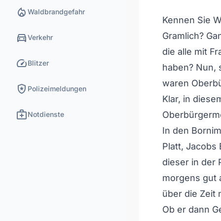
local_fire_department
Waldbrandgefahr
Kennen Sie Wi
directions_car
Gramlich? Gan
Verkehr
die alle mit 
speed
Blitzer
haben? Nun, s
waren Oberbü
local_police
Polizeimeldungen
Klar, in dies
medical_services
Oberbürgerme
Notdienste
In den Bornim
Platt, Jacobs
dieser in der
morgens gut 
über die Zei
Ob er dann Ge