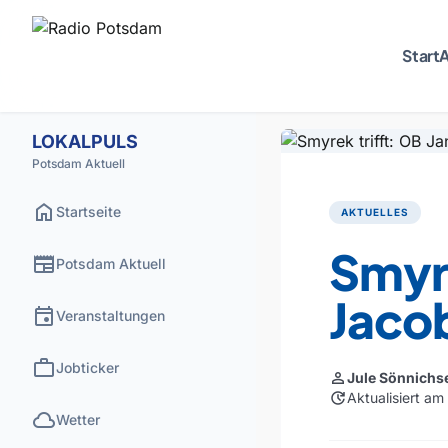
Start
A
LOKALPULS
Potsdam Aktuell
home
Startseite
AKTUELLES
Smyre
newspaper
Potsdam Aktuell
Jaco
event
Veranstaltungen
work
Jobticker
person
Jule Sönnichs
update
Aktualisiert am
cloud
Wetter