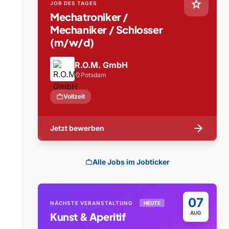
star
JOB DES TAGES
Mechatroniker /
Mechaniker / Schlosser
(m/w/d)
R.O.M. GmbH
Potsdam
location_on
work
Vollzeit
arrow_forward
Jetzt bewerben
Alle Jobs im Jobticker
work
07
NÄCHSTE VERANSTALTUNG
HEUTE
AUG
Kunst & Aperitif