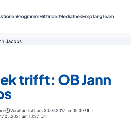
ktionen
Programm
Hitfinder
Mediathek
Empfang
Team
k trifft: OB Jann
bs
schedule
en
Veröffentlicht am 30.07.2017 um 15:30 Uhr
 17.05.2021 um 16:27 Uhr