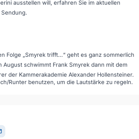
rini
ausstellen will, erfahren Sie im aktuellen
r Sendung.
en Folge „Smyrek trifft…“ geht es ganz sommerlich
Im August schwimmt Frank Smyrek dann mit dem
rer der Kammerakademie Alexander Hollensteiner.
och/Runter benutzen, um die Lautstärke zu regeln.
il