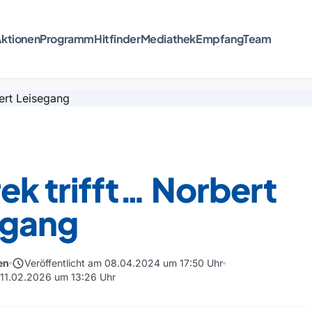
ktionen
Programm
Hitfinder
Mediathek
Empfang
Team
k trifft… Norbert
egang
schedule
en
Veröffentlicht am 08.04.2024 um 17:50 Uhr
m 11.02.2026 um 13:26 Uhr