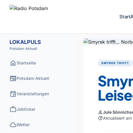
Start
A
LOKALPULS
Potsdam Aktuell
home
Startseite
SMYREK TRIFFT
Smyre
newspaper
Potsdam Aktuell
Leis
event
Veranstaltungen
work
Jobticker
person
Jule Sönnichs
update
Aktualisiert a
cloud
Wetter