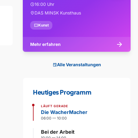
16:00 Uhr
schedule
DAS MINSK Kunsthaus
location_on
confirmation_number
Kunst
arrow_forward
Mehr erfahren
Alle Veranstaltungen
event
Heutiges Programm
LÄUFT GERADE
Die WacherMacher
06:00 — 10:00
Bei der Arbeit
10:00 — 14:00