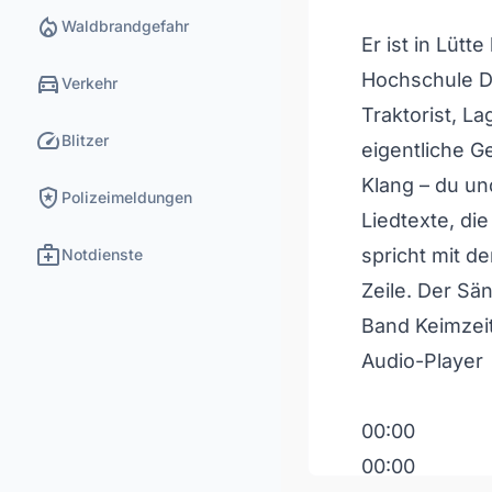
local_fire_department
Waldbrandgefahr
Er ist in Lüt
directions_car
Hochschule Di
Verkehr
Traktorist, L
speed
Blitzer
eigentliche Ge
Klang – du un
local_police
Polizeimeldungen
Liedtexte, di
medical_services
spricht mit 
Notdienste
Zeile. Der Sä
Band Keimzeit 
Audio-Player
00:00
00:00