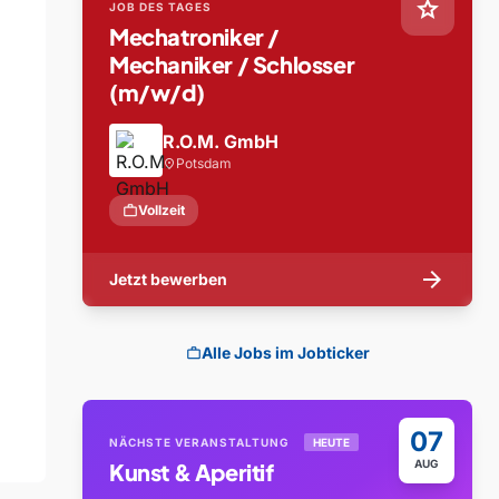
star
JOB DES TAGES
Mechatroniker /
Mechaniker / Schlosser
(m/w/d)
R.O.M. GmbH
Potsdam
location_on
work
Vollzeit
arrow_forward
Jetzt bewerben
Alle Jobs im Jobticker
work
07
NÄCHSTE VERANSTALTUNG
HEUTE
AUG
Kunst & Aperitif