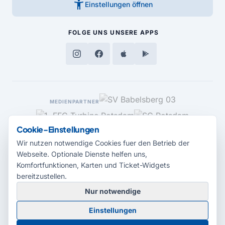
accessibility_new
Einstellungen öffnen
FOLGE UNS
UNSERE APPS
MEDIENPARTNER
Cookie-Einstellungen
Wir nutzen notwendige Cookies fuer den Betrieb der
Webseite. Optionale Dienste helfen uns,
Komfortfunktionen, Karten und Ticket-Widgets
bereitzustellen.
Nur notwendige
© 2026 Radio Potsdam. Webseite entwickelt durch die
Medienagentur
Einstellungen
Babelsberg
Barrierefreiheitserklärung
AGB
Datenschutz
Impressum