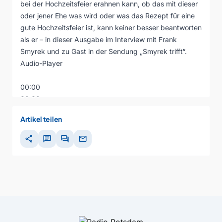
bei der Hochzeitsfeier erahnen kann, ob das mit dieser
oder jener Ehe was wird oder was das Rezept für eine
gute Hochzeitsfeier ist, kann keiner besser beantworten
als er – in dieser Ausgabe im Interview mit Frank
Smyrek und zu Gast in der Sendung „Smyrek trifft“.
Audio-Player
00:00
00:00
00:00
Artikel teilen
share
chat
forum
mail