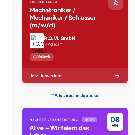
star
JOB DES TAGES
Mechatroniker /
Mechaniker / Schlosser
(m/w/d)
R.O.M. GmbH
Potsdam
location_on
work
Vollzeit
arrow_forward
Jetzt bewerben
Alle Jobs im Jobticker
work
08
NÄCHSTE VERANSTALTUNG
HEUTE
AUG
Alive – Wir feiern das