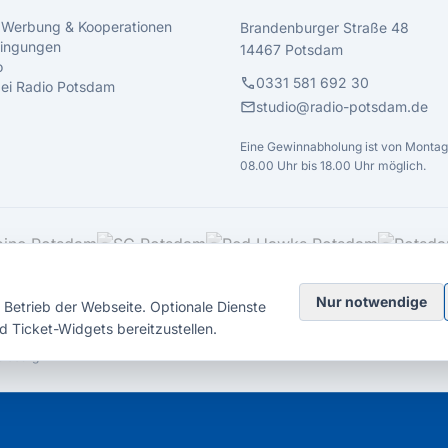
 Werbung & Kooperationen
Brandenburger Straße 48
ingungen
14467 Potsdam
o
call
0331 581 692 30
 bei Radio Potsdam
mail
studio@radio-potsdam.de
Eine Gewinnabholung ist von Montag 
08.00 Uhr bis 18.00 Uhr möglich.
Nur notwendige
Betrieb der Webseite. Optionale Dienste
d Ticket-Widgets bereitzustellen.
elsberg