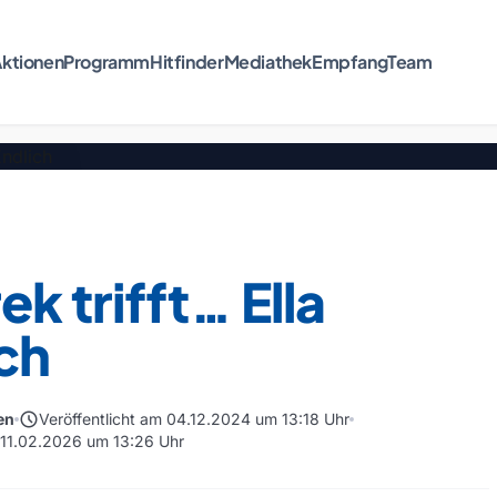
ktionen
Programm
Hitfinder
Mediathek
Empfang
Team
k trifft… Ella
ch
schedule
en
Veröffentlicht am 04.12.2024 um 13:18 Uhr
m 11.02.2026 um 13:26 Uhr