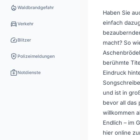
local_fire_department
Waldbrandgefahr
Haben Sie au
directions_car
einfach dazug
Verkehr
bezaubernden 
speed
Blitzer
macht? So wie
Aschenbrödel
local_police
Polizeimeldungen
berühmte Tit
medical_services
Eindruck hint
Notdienste
Songschreiber
und ist in g
bevor all das 
willkommen al
Endlich – im
hier online z