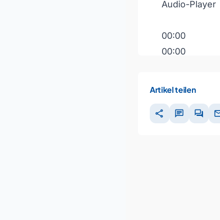
Audio-Player
00:00
00:00
00:00
Artikel teilen
Pfeiltasten H
share
chat
forum
ma