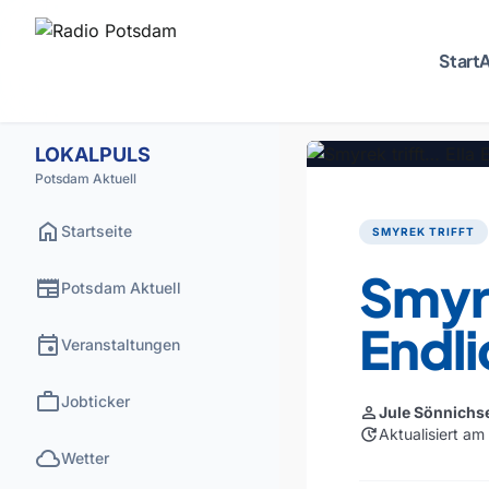
Start
A
LOKALPULS
Potsdam Aktuell
home
Startseite
SMYREK TRIFFT
Smyre
newspaper
Potsdam Aktuell
Endli
event
Veranstaltungen
work
Jobticker
person
Jule Sönnichs
update
Aktualisiert a
cloud
Wetter