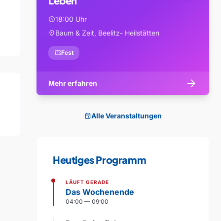
Leben
18:00 Uhr
schedule
Baum & Zeit, Beelitz- Heilstätten
location_on
confirmation_number
Fest
arrow_forward
Mehr erfahren
Alle Veranstaltungen
event
Heutiges Programm
LÄUFT GERADE
Das Wochenende
04:00 — 09:00