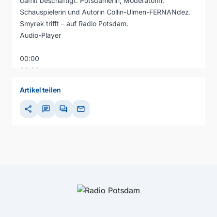
damit beschäftigt. Potsdamerin, Moderatorin,
Schauspielerin und Autorin Collin-Ulmen-FERNANdez.
Smyrek trifft – auf Radio Potsdam.
Audio-Player
00:00
00:00
00:00
Artikel teilen
share
chat
forum
mail